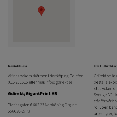
Kontakta oss
Om G-Direkt.se
Vi finns bakom skärmen i Norrköping. Telefon
Gdirekt.se är 
011-251515 eller mail
info@gdirekt.se
beställa expom
Ett tryckeri 
Gdirekt/GigantPrint AB
Sverige. Vår 
står för vår h
Platinagatan 6 602 23 Norrköping Org. nr:
rolluper, band
556630-2773
broschyrer, fo