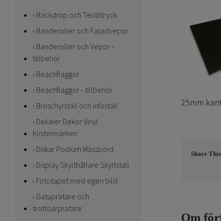
Backdrop och Textiltryck
Banderoller och Fasadvepor
Banderoller och Vepor -
tillbehör
Beachflaggor
Beachflaggor - tillbehör
25mm kantv
Broschyrställ och infoställ
Dekaler Dekor Vinyl
Klistermärken
Diskar Podium Mässbord
Share This
Display Skylthållare Skyltställ
Fototapet med egen bild
Gatupratare och
trottoarpratare
Om för