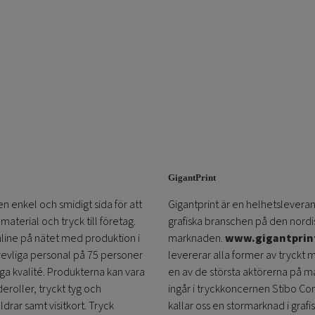
GigantPrint
en enkel och smidigt sida för att
Gigantprint är en helhetsleveran
aterial och tryck till företag.
grafiska branschen på den nordi
online på nätet med produktion i
marknaden.
www.gigantprin
trevliga personal på 75 personer
levererar alla former av tryckt 
öga kvalité. Produkterna kan vara
en av de största aktörerna på m
eroller, tryckt tyg och
ingår i tryckkoncernen Stibo C
ldrar samt visitkort. Tryck
kallar oss en stormarknad i grafi