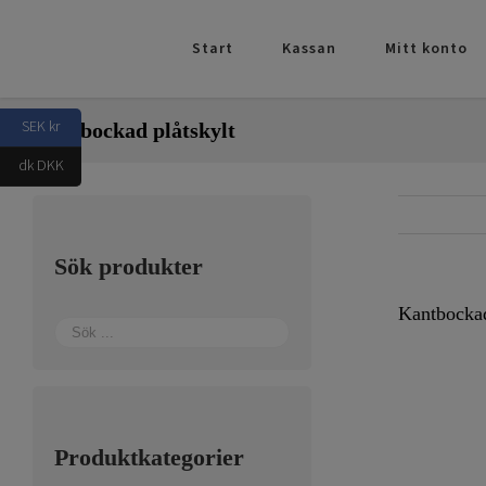
Fortsätt
till
Start
Kassan
Mitt konto
innehållet
SEK kr
Kantbockad plåtskylt
dk DKK
Sök produkter
Kantbockad
Produktkategorier