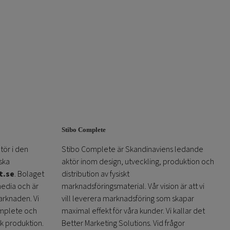
Stibo Complete
tör i den
Stibo Complete är Skandinaviens ledande
ska
aktör inom design, utveckling, produktion och
t.se
. Bolaget
distribution av fysiskt
media och är
marknadsföringsmaterial. Vår vision är att vi
arknaden. Vi
vill leverera marknadsföring som skapar
omplete och
maximal effekt för våra kunder. Vi kallar det
sk produktion.
Better Marketing Solutions. Vid frågor