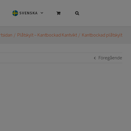
SVENSKA
rtsidan
Plåtskylt – Kantbockad Kantvikt
Kantbockad plåtskylt
Föregående