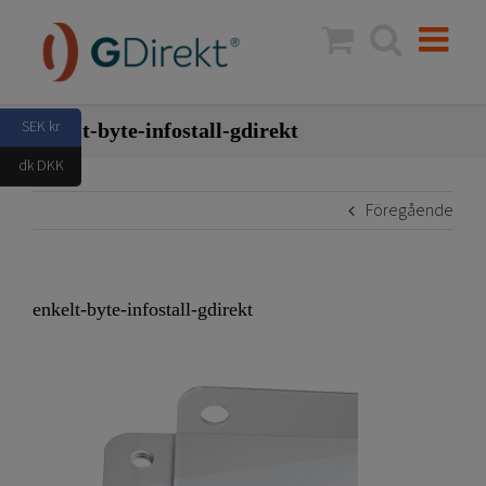
Fortsätt
till
innehållet
SEK kr
enkelt-byte-infostall-gdirekt
dk DKK
Föregående
enkelt-byte-infostall-gdirekt