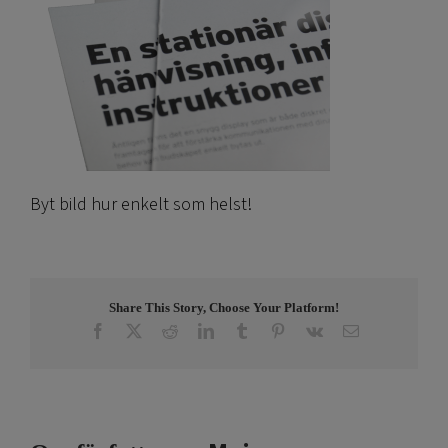
Byt bild hur enkelt som helst!
Share This Story, Choose Your Platform!
Facebook
X
Reddit
LinkedIn
Tumblr
Pinterest
Vk
E-
post