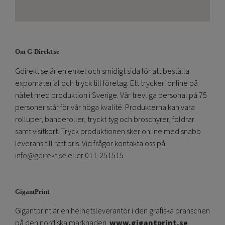
Om G-Direkt.se
Gdirekt.se är en enkel och smidigt sida för att beställa
expomaterial och tryck till företag. Ett tryckeri online på
nätet med produktion i Sverige. Vår trevliga personal på 75
personer står för vår höga kvalité. Produkterna kan vara
rolluper, banderoller, tryckt tyg och broschyrer, foldrar
samt visitkort. Tryck produktionen sker online med snabb
leverans till rätt pris. Vid frågor kontakta oss på
info@gdirekt.se
eller 011-251515
GigantPrint
Gigantprint är en helhetsleverantör i den grafiska branschen
på den nordiska marknaden.
www.gigantprint.se
.