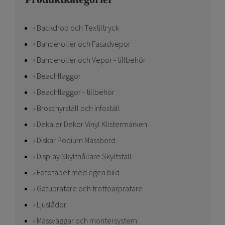
Backdrop och Textiltryck
Banderoller och Fasadvepor
Banderoller och Vepor - tillbehör
Beachflaggor
Beachflaggor - tillbehör
Broschyrställ och infoställ
Dekaler Dekor Vinyl Klistermärken
Diskar Podium Mässbord
Display Skylthållare Skyltställ
Fototapet med egen bild
Gatupratare och trottoarpratare
Ljuslådor
Mässväggar och montersystem