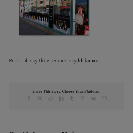
Bilder till skyltfönster med skyddslaminat
Share This Story, Choose Your Platform!
Facebook
X
Reddit
LinkedIn
Tumblr
Pinterest
Vk
E-
post