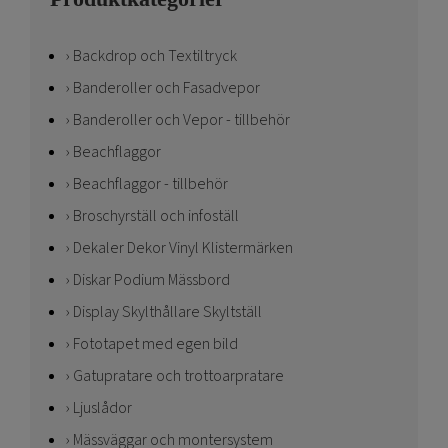
Backdrop och Textiltryck
Banderoller och Fasadvepor
Banderoller och Vepor - tillbehör
Beachflaggor
Beachflaggor - tillbehör
Broschyrställ och infoställ
Dekaler Dekor Vinyl Klistermärken
Diskar Podium Mässbord
Display Skylthållare Skyltställ
Fototapet med egen bild
Gatupratare och trottoarpratare
Ljuslådor
Mässväggar och montersystem