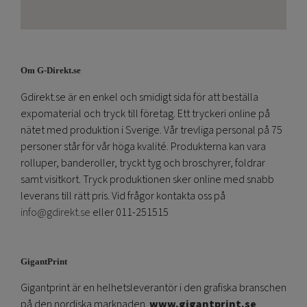
Om G-Direkt.se
Gdirekt.se är en enkel och smidigt sida för att beställa
expomaterial och tryck till företag. Ett tryckeri online på
nätet med produktion i Sverige. Vår trevliga personal på 75
personer står för vår höga kvalité. Produkterna kan vara
rolluper, banderoller, tryckt tyg och broschyrer, foldrar
samt visitkort. Tryck produktionen sker online med snabb
leverans till rätt pris. Vid frågor kontakta oss på
info@gdirekt.se
eller 011-251515
GigantPrint
Gigantprint är en helhetsleverantör i den grafiska branschen
på den nordiska marknaden.
www.gigantprint.se
.