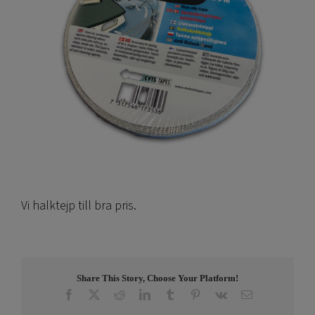
Vi halktejp till bra pris.
Share This Story, Choose Your Platform!
Facebook
X
Reddit
LinkedIn
Tumblr
Pinterest
Vk
E-
post