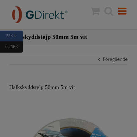
Fortsätt
till
innehållet
SEK kr
Halkskyddstejp 50mm 5m vit
dk DKK
Föregående
Halkskyddstejp 50mm 5m vit