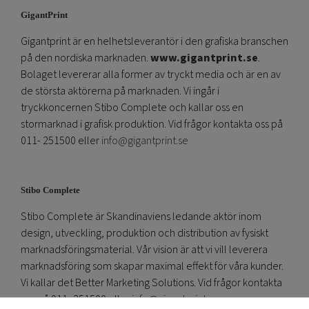
GigantPrint
Gigantprint är en helhetsleverantör i den grafiska branschen
på den nordiska marknaden.
www.gigantprint.se
.
Bolaget levererar alla former av tryckt media och är en av
de största aktörerna på marknaden. Vi ingår i
tryckkoncernen Stibo Complete och kallar oss en
stormarknad i grafisk produktion. Vid frågor kontakta oss på
011- 251500 eller
info@gigantprint.se
Stibo Complete
Stibo Complete är Skandinaviens ledande aktör inom
design, utveckling, produktion och distribution av fysiskt
marknadsföringsmaterial. Vår vision är att vi vill leverera
marknadsföring som skapar maximal effekt för våra kunder.
Vi kallar det Better Marketing Solutions. Vid frågor kontakta
oss på 011- 251500 eller
info@gigantprint.se