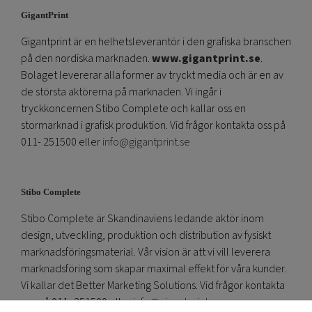
GigantPrint
Gigantprint är en helhetsleverantör i den grafiska branschen
på den nordiska marknaden.
www.gigantprint.se
.
Bolaget levererar alla former av tryckt media och är en av
de största aktörerna på marknaden. Vi ingår i
tryckkoncernen Stibo Complete och kallar oss en
stormarknad i grafisk produktion. Vid frågor kontakta oss på
011- 251500 eller
info@gigantprint.se
Stibo Complete
Stibo Complete är Skandinaviens ledande aktör inom
design, utveckling, produktion och distribution av fysiskt
marknadsföringsmaterial. Vår vision är att vi vill leverera
marknadsföring som skapar maximal effekt för våra kunder.
Vi kallar det Better Marketing Solutions. Vid frågor kontakta
oss på 011- 251500 eller
info@gigantprint.se