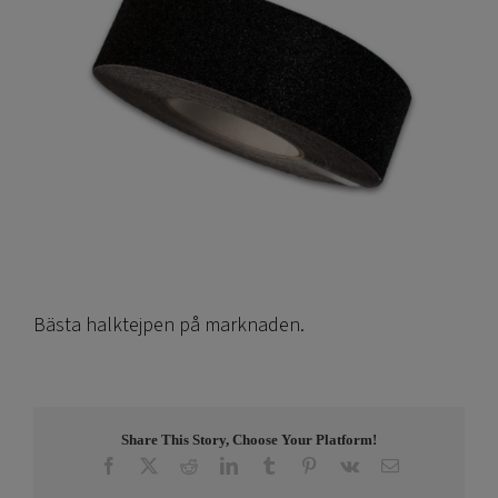
Bästa halktejpen på marknaden.
Share This Story, Choose Your Platform!
Facebook
X
Reddit
LinkedIn
Tumblr
Pinterest
Vk
E-
post