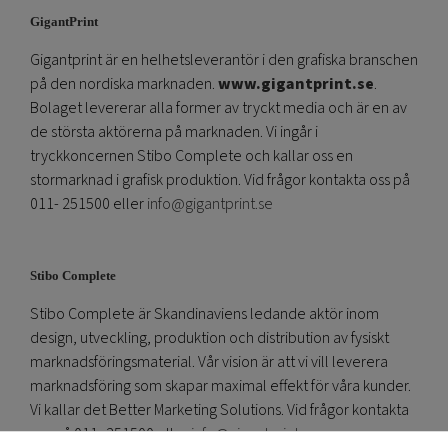
GigantPrint
Gigantprint är en helhetsleverantör i den grafiska branschen
på den nordiska marknaden.
www.gigantprint.se
.
Bolaget levererar alla former av tryckt media och är en av
de största aktörerna på marknaden. Vi ingår i
tryckkoncernen Stibo Complete och kallar oss en
stormarknad i grafisk produktion. Vid frågor kontakta oss på
011- 251500 eller
info@gigantprint.se
Stibo Complete
Stibo Complete är Skandinaviens ledande aktör inom
design, utveckling, produktion och distribution av fysiskt
marknadsföringsmaterial. Vår vision är att vi vill leverera
marknadsföring som skapar maximal effekt för våra kunder.
Vi kallar det Better Marketing Solutions. Vid frågor kontakta
oss på 011- 251500 eller
info@gigantprint.se