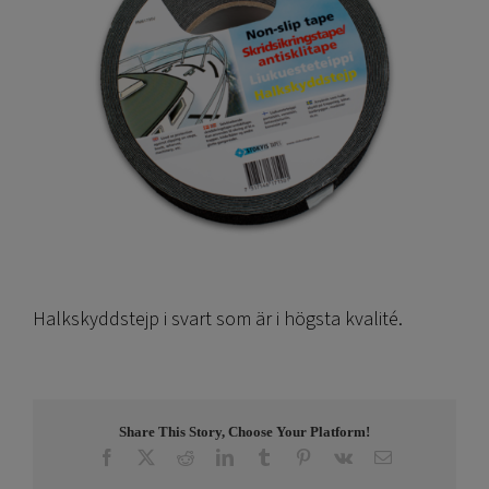
Halkskyddstejp i svart som är i högsta kvalité.
Share This Story, Choose Your Platform!
Facebook
X
Reddit
LinkedIn
Tumblr
Pinterest
Vk
E-
post