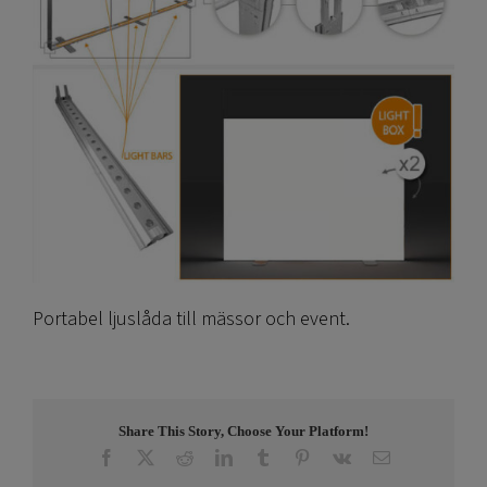
Portabel ljuslåda till mässor och event.
Share This Story, Choose Your Platform!
Facebook
X
Reddit
LinkedIn
Tumblr
Pinterest
Vk
E-
post