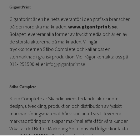
GigantPrint
Gigantprint är en helhetsleverantör i den grafiska branschen
på den nordiska marknaden.
www.gigantprint.se
.
Bolaget levererar alla former av tryckt media och är en av
de största aktörerna på marknaden. Vi ingår i
tryckkoncernen Stibo Complete och kallar oss en
stormarknad i grafisk produktion. Vid frågor kontakta oss på
011- 251500 eller
info@gigantprint.se
Stibo Complete
Stibo Complete är Skandinaviens ledande aktör inom
design, utveckling, produktion och distribution av fysiskt
marknadsföringsmaterial. Vår vision är att vi vill leverera
marknadsföring som skapar maximal effekt för våra kunder.
Vi kallar det Better Marketing Solutions. Vid frågor kontakta
oss på 011- 251500 eller
info@gigantprint.se