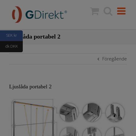
Fortsätt
till
innehållet
SEK kr
Ljuslåda portabel 2
dk DKK
Föregående
Ljuslåda portabel 2