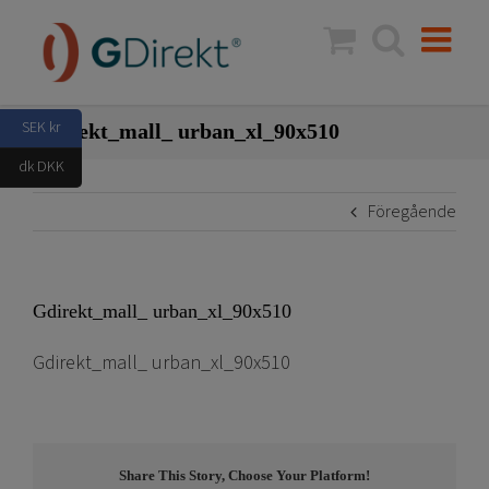
Fortsätt
till
innehållet
SEK kr
Gdirekt_mall_ urban_xl_90x510
dk DKK
Föregående
Gdirekt_mall_ urban_xl_90x510
Gdirekt_mall_ urban_xl_90x510
Share This Story, Choose Your Platform!