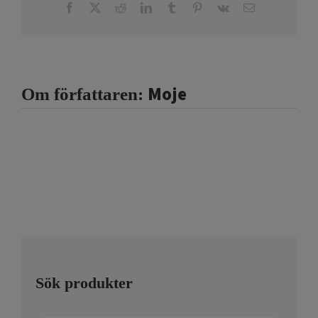
Facebook
X
Reddit
LinkedIn
Tumblr
Pinterest
Vk
E-
post
Moje
Om författaren:
Sök produkter