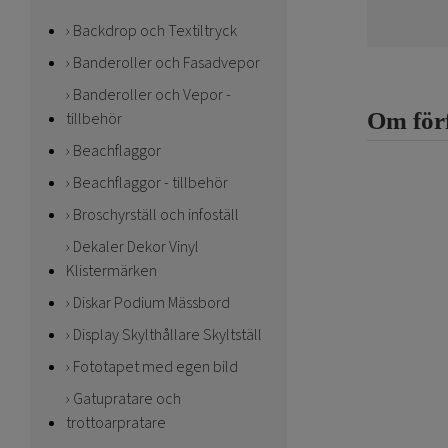
Backdrop och Textiltryck
Banderoller och Fasadvepor
Banderoller och Vepor -
Om för
tillbehör
Beachflaggor
Beachflaggor - tillbehör
Broschyrställ och infoställ
Dekaler Dekor Vinyl
Klistermärken
Diskar Podium Mässbord
Display Skylthållare Skyltställ
Fototapet med egen bild
Gatupratare och
trottoarpratare