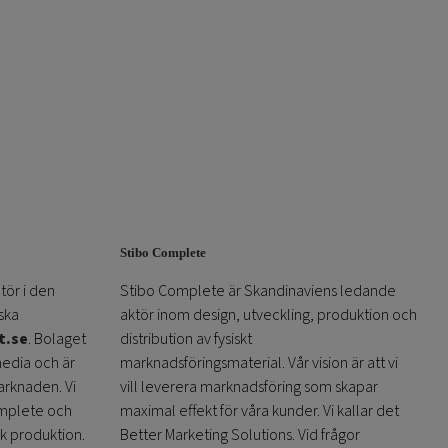
Stibo Complete
tör i den
Stibo Complete är Skandinaviens ledande
ska
aktör inom design, utveckling, produktion och
t.se
. Bolaget
distribution av fysiskt
media och är
marknadsföringsmaterial. Vår vision är att vi
arknaden. Vi
vill leverera marknadsföring som skapar
omplete och
maximal effekt för våra kunder. Vi kallar det
sk produktion.
Better Marketing Solutions. Vid frågor