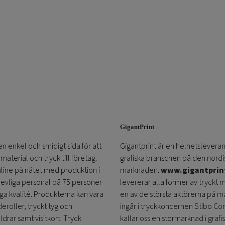
GigantPrint
en enkel och smidigt sida för att
Gigantprint är en helhetsleveran
aterial och tryck till företag.
grafiska branschen på den nordi
online på nätet med produktion i
marknaden.
www.gigantprin
trevliga personal på 75 personer
levererar alla former av tryckt 
öga kvalité. Produkterna kan vara
en av de största aktörerna på m
eroller, tryckt tyg och
ingår i tryckkoncernen Stibo C
ldrar samt visitkort. Tryck
kallar oss en stormarknad i grafi