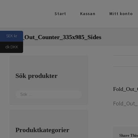
Fortsätt
till
Start
Kassan
Mitt konto
innehållet
SEK kr
Fold_Out_Counter_335x985_Sides
dk DKK
Sök produkter
Fold_Out_
Fold_Out_
Produktkategorier
Share This