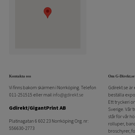
Kontakta oss
Om G-Direkt.se
Vi finns bakom skärmen i Norrköping. Telefon
Gdirekt.se är 
011-251515 eller mail
info@gdirekt.se
beställa expom
Ett tryckeri 
Gdirekt/GigantPrint AB
Sverige. Vår 
står för vår h
Platinagatan 6 602 23 Norrköping Org. nr:
rolluper, band
556630-2773
broschyrer, fo