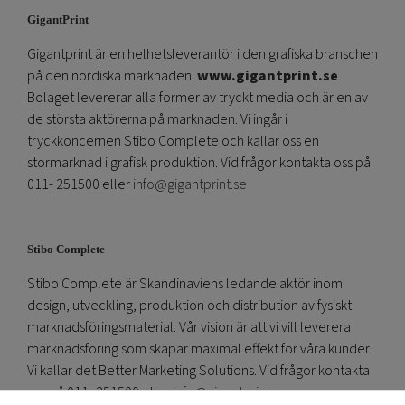
GigantPrint
Gigantprint är en helhetsleverantör i den grafiska branschen
på den nordiska marknaden.
www.gigantprint.se
.
Bolaget levererar alla former av tryckt media och är en av
de största aktörerna på marknaden. Vi ingår i
tryckkoncernen Stibo Complete och kallar oss en
stormarknad i grafisk produktion. Vid frågor kontakta oss på
011- 251500 eller
info@gigantprint.se
Stibo Complete
Stibo Complete är Skandinaviens ledande aktör inom
design, utveckling, produktion och distribution av fysiskt
marknadsföringsmaterial. Vår vision är att vi vill leverera
marknadsföring som skapar maximal effekt för våra kunder.
Vi kallar det Better Marketing Solutions. Vid frågor kontakta
oss på 011- 251500 eller
info@gigantprint.se