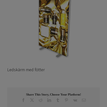
Ledskärm med fötter
Share This Story, Choose Your Platform!
Facebook
X
Reddit
LinkedIn
Tumblr
Pinterest
Vk
E-
post