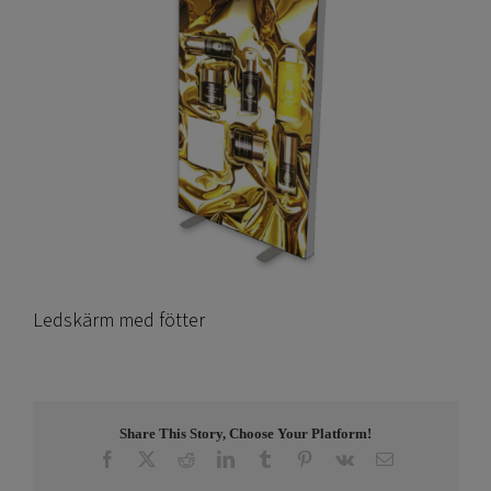
Ledskärm med fötter
Share This Story, Choose Your Platform!
Facebook
X
Reddit
LinkedIn
Tumblr
Pinterest
Vk
E-
post