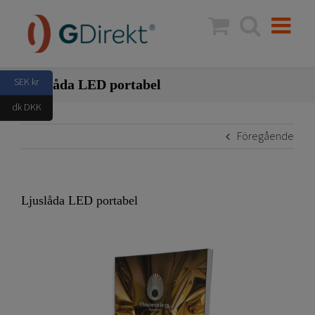
Fortsätt
till
innehållet
SEK kr
Ljuslåda LED portabel
dk DKK
Föregående
Ljuslåda LED portabel