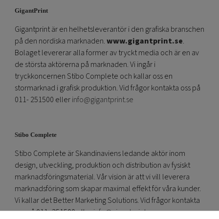
GigantPrint
Gigantprint är en helhetsleverantör i den grafiska branschen
på den nordiska marknaden.
www.gigantprint.se
.
Bolaget levererar alla former av tryckt media och är en av
de största aktörerna på marknaden. Vi ingår i
tryckkoncernen Stibo Complete och kallar oss en
stormarknad i grafisk produktion. Vid frågor kontakta oss på
011- 251500 eller
info@gigantprint.se
Stibo Complete
Stibo Complete är Skandinaviens ledande aktör inom
design, utveckling, produktion och distribution av fysiskt
marknadsföringsmaterial. Vår vision är att vi vill leverera
marknadsföring som skapar maximal effekt för våra kunder.
Vi kallar det Better Marketing Solutions. Vid frågor kontakta
oss på 011- 251500 eller
info@gigantprint.se