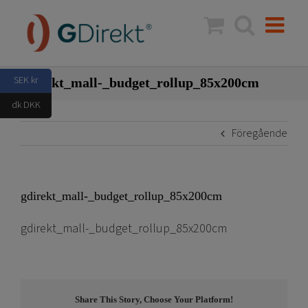
Fortsätt
till
innehållet
SEK kr
gdirekt_mall-_budget_rollup_85x200cm
dk DKK
Föregående
gdirekt_mall-_budget_rollup_85x200cm
gdirekt_mall-_budget_rollup_85x200cm
Share This Story, Choose Your Platform!