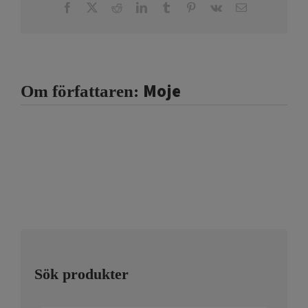
Facebook
X
Reddit
LinkedIn
Tumblr
Pinterest
Vk
E-
post
Moje
Om författaren:
Sök produkter