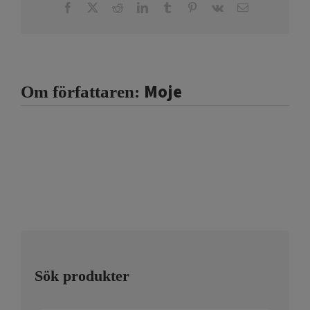
Facebook
X
Reddit
LinkedIn
Tumblr
Pinterest
Vk
E-
post
Moje
Om författaren:
Sök produkter