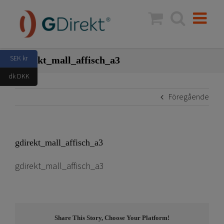
Fortsätt
till
innehållet
SEK kr
gdirekt_mall_affisch_a3
dk DKK
Föregående
gdirekt_mall_affisch_a3
gdirekt_mall_affisch_a3
Share This Story, Choose Your Platform!