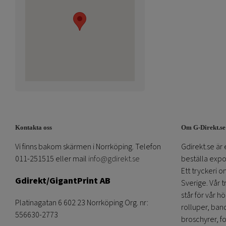
Kontakta oss
Om G-Direkt.se
Vi finns bakom skärmen i Norrköping. Telefon
Gdirekt.se är 
011-251515 eller mail
info@gdirekt.se
beställa expom
Ett tryckeri 
Gdirekt/GigantPrint AB
Sverige. Vår 
står för vår h
Platinagatan 6 602 23 Norrköping Org. nr:
rolluper, band
556630-2773
broschyrer, fo