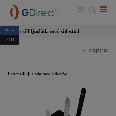
Fortsätt
till
innehållet
SEK kr
Fötter till ljuslåda med sidostöd
dk DKK
Föregående
Fötter till ljuslåda med sidostöd