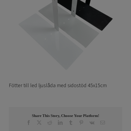
Fötter till led ljuslåda med sidostöd 45x15cm
Share This Story, Choose Your Platform!
Facebook
X
Reddit
LinkedIn
Tumblr
Pinterest
Vk
E-
post