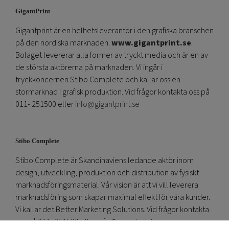
GigantPrint
Gigantprint är en helhetsleverantör i den grafiska branschen
på den nordiska marknaden.
www.gigantprint.se
.
Bolaget levererar alla former av tryckt media och är en av
de största aktörerna på marknaden. Vi ingår i
tryckkoncernen Stibo Complete och kallar oss en
stormarknad i grafisk produktion. Vid frågor kontakta oss på
011- 251500 eller
info@gigantprint.se
Stibo Complete
Stibo Complete är Skandinaviens ledande aktör inom
design, utveckling, produktion och distribution av fysiskt
marknadsföringsmaterial. Vår vision är att vi vill leverera
marknadsföring som skapar maximal effekt för våra kunder.
Vi kallar det Better Marketing Solutions. Vid frågor kontakta
oss på 011- 251500 eller
info@gigantprint.se