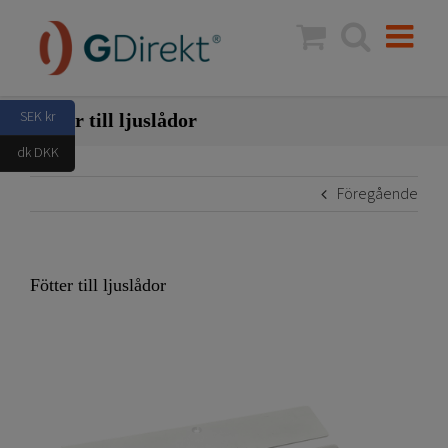
Fortsätt
till
innehållet
SEK kr
Fötter till ljuslådor
dk DKK
Föregående
Fötter till ljuslådor