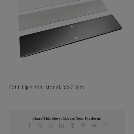
Fot till ljuslåda i storlek 38×7.5cm
Share This Story, Choose Your Platform!
Facebook
X
Reddit
LinkedIn
Tumblr
Pinterest
Vk
E-
post