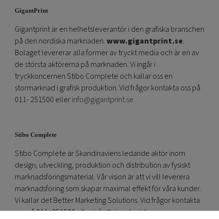
GigantPrint
Gigantprint är en helhetsleverantör i den grafiska branschen
på den nordiska marknaden.
www.gigantprint.se
.
Bolaget levererar alla former av tryckt media och är en av
de största aktörerna på marknaden. Vi ingår i
tryckkoncernen Stibo Complete och kallar oss en
stormarknad i grafisk produktion. Vid frågor kontakta oss på
011- 251500 eller
info@gigantprint.se
Stibo Complete
Stibo Complete är Skandinaviens ledande aktör inom
design, utveckling, produktion och distribution av fysiskt
marknadsföringsmaterial. Vår vision är att vi vill leverera
marknadsföring som skapar maximal effekt för våra kunder.
Vi kallar det Better Marketing Solutions. Vid frågor kontakta
oss på 011- 251500 eller
info@gigantprint.se