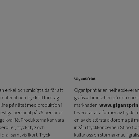
GigantPrint
en enkel och smidigt sida för att
Gigantprint är en helhetsleveran
aterial och tryck till företag.
grafiska branschen på den nordi
online på nätet med produktion i
marknaden.
www.gigantprin
trevliga personal på 75 personer
levererar alla former av tryckt 
öga kvalité. Produkterna kan vara
en av de största aktörerna på m
eroller, tryckt tyg och
ingår i tryckkoncernen Stibo C
ldrar samt visitkort. Tryck
kallar oss en stormarknad i grafi