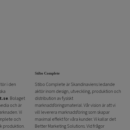
Stibo Complete
tör i den
Stibo Complete är Skandinaviens ledande
ska
aktör inom design, utveckling, produktion och
t.se
. Bolaget
distribution av fysiskt
media och är
marknadsföringsmaterial. Vår vision är att vi
arknaden. Vi
vill leverera marknadsföring som skapar
omplete och
maximal effekt för våra kunder. Vi kallar det
sk produktion.
Better Marketing Solutions. Vid frågor