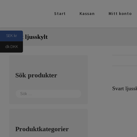
Fortsätt
till
Start
Kassan
Mitt konto
innehållet
SEK kr
Svart ljusskylt
dk DKK
Sök produkter
Svart ljuss
Produktkategorier