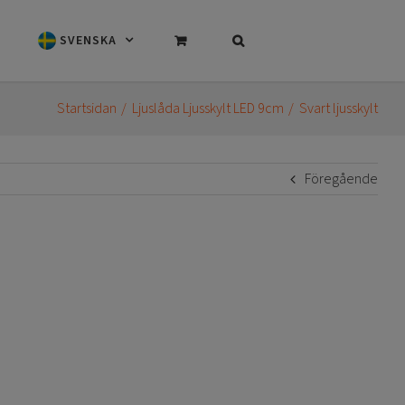
SVENSKA
Startsidan
Ljuslåda Ljusskylt LED 9cm
Svart ljusskylt
Föregående