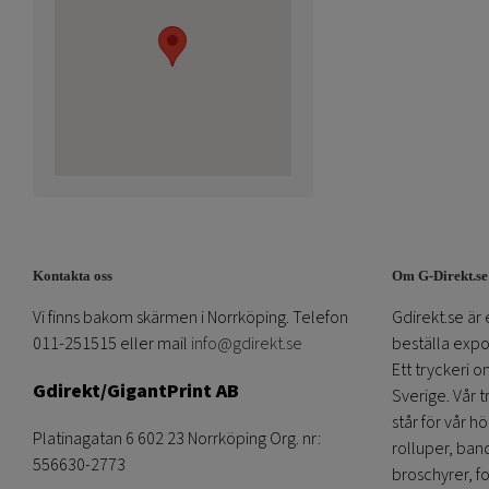
Kontakta oss
Om G-Direkt.se
Vi finns bakom skärmen i Norrköping. Telefon
Gdirekt.se är 
011-251515 eller mail
info@gdirekt.se
beställa expom
Ett tryckeri 
Gdirekt/GigantPrint AB
Sverige. Vår 
står för vår h
Platinagatan 6 602 23 Norrköping Org. nr:
rolluper, band
556630-2773
broschyrer, fo