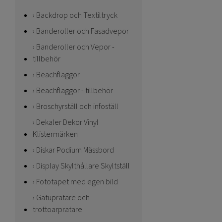
Backdrop och Textiltryck
Banderoller och Fasadvepor
Banderoller och Vepor -
tillbehör
Beachflaggor
Beachflaggor - tillbehör
Broschyrställ och infoställ
Dekaler Dekor Vinyl
Klistermärken
Diskar Podium Mässbord
Display Skylthållare Skyltställ
Fototapet med egen bild
Gatupratare och
trottoarpratare