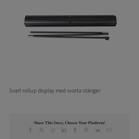
Svart rollup display med svarta stänger
Share This Story, Choose Your Platform!
Facebook
X
Reddit
LinkedIn
Tumblr
Pinterest
Vk
E-
post