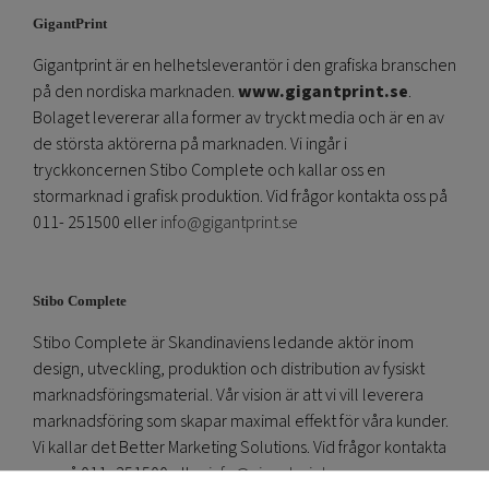
GigantPrint
Gigantprint är en helhetsleverantör i den grafiska branschen
på den nordiska marknaden.
www.gigantprint.se
.
Bolaget levererar alla former av tryckt media och är en av
de största aktörerna på marknaden. Vi ingår i
tryckkoncernen Stibo Complete och kallar oss en
stormarknad i grafisk produktion. Vid frågor kontakta oss på
011- 251500 eller
info@gigantprint.se
Stibo Complete
Stibo Complete är Skandinaviens ledande aktör inom
design, utveckling, produktion och distribution av fysiskt
marknadsföringsmaterial. Vår vision är att vi vill leverera
marknadsföring som skapar maximal effekt för våra kunder.
Vi kallar det Better Marketing Solutions. Vid frågor kontakta
oss på 011- 251500 eller
info@gigantprint.se