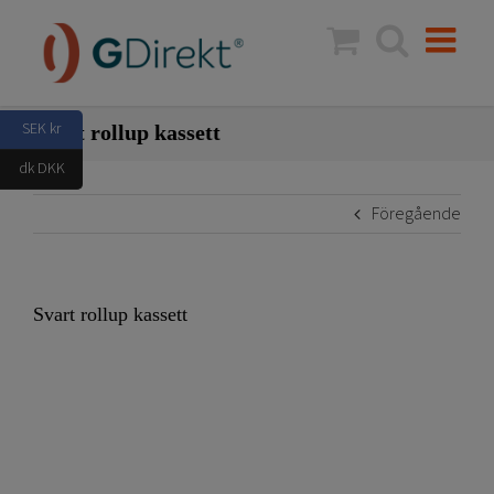
Fortsätt
till
innehållet
SEK kr
Svart rollup kassett
dk DKK
Föregående
Svart rollup kassett