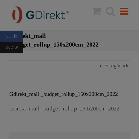
Fortsätt
till
innehållet
Gdirekt_mall
SEK kr
_budget_rollup_150x200cm_2022
dk DKK
Föregående
Gdirekt_mall _budget_rollup_150x200cm_2022
Gdirekt_mall _budget_rollup_150x200cm_2022