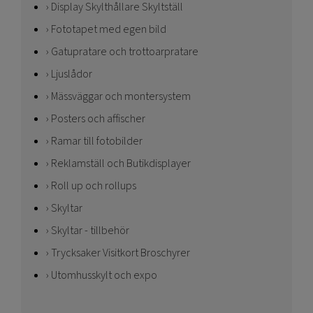
Display Skylthållare Skyltställ
Fototapet med egen bild
Gatupratare och trottoarpratare
Ljuslådor
Mässväggar och montersystem
Posters och affischer
Ramar till fotobilder
Reklamställ och Butikdisplayer
Roll up och rollups
Skyltar
Skyltar - tillbehör
Trycksaker Visitkort Broschyrer
Utomhusskylt och expo