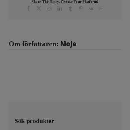
Share This Story, Choose Your Platform!
Facebook
X
Reddit
LinkedIn
Tumblr
Pinterest
Vk
E-
post
Moje
Om författaren:
Sök produkter