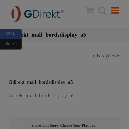
Fortsätt
till
innehållet
SEK kr
Gdirekt_mall_bordsdisplay_a5
dk DKK
Föregående
Gdirekt_mall_bordsdisplay_a5
Gdirekt_mall_bordsdisplay_a5
Share This Story, Choose Your Platform!