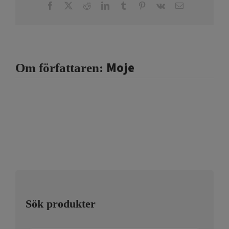
Facebook
X
Reddit
LinkedIn
Tumblr
Pinterest
Vk
E-
post
Moje
Om författaren:
Sök produkter