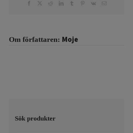
Facebook
X
Reddit
LinkedIn
Tumblr
Pinterest
Vk
E-
post
Moje
Om författaren:
Sök produkter