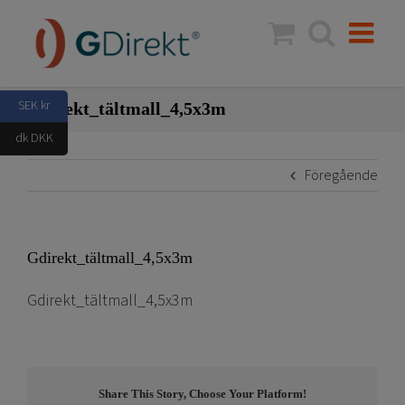
Fortsätt
till
innehållet
SEK kr
Gdirekt_tältmall_4,5x3m
dk DKK
Föregående
Gdirekt_tältmall_4,5x3m
Gdirekt_tältmall_4,5x3m
Share This Story, Choose Your Platform!