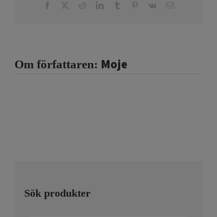
Facebook
X
Reddit
LinkedIn
Tumblr
Pinterest
Vk
E-
post
Moje
Om författaren:
Sök produkter