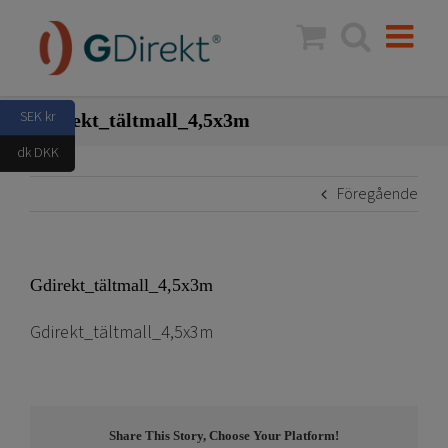
Fortsätt
till
innehållet
SEK kr
Gdirekt_tältmall_4,5x3m
dk DKK
Föregående
Gdirekt_tältmall_4,5x3m
Gdirekt_tältmall_4,5x3m
Share This Story, Choose Your Platform!