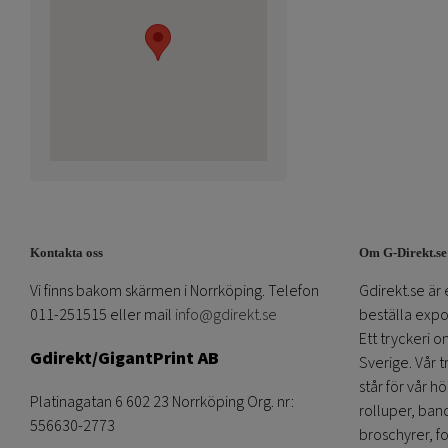
Kontakta oss
Om G-Direkt.se
Vi finns bakom skärmen i Norrköping. Telefon
Gdirekt.se är 
011-251515 eller mail
info@gdirekt.se
beställa expom
Ett tryckeri 
Gdirekt/GigantPrint AB
Sverige. Vår 
står för vår h
Platinagatan 6 602 23 Norrköping Org. nr:
rolluper, band
556630-2773
broschyrer, fo