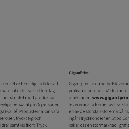
GigantPrint
en enkel och smidigt sida för att
Gigantprint är en helhetsleveran
aterial och tryck till företag.
grafiska branschen på den nordi
online på nätet med produktion i
marknaden.
www.gigantprin
trevliga personal på 75 personer
levererar alla former av tryckt 
öga kvalité. Produkterna kan vara
en av de största aktörerna på m
eroller, tryckt tyg och
ingår i tryckkoncernen Stibo C
ldrar samt visitkort. Tryck
kallar oss en stormarknad i grafi