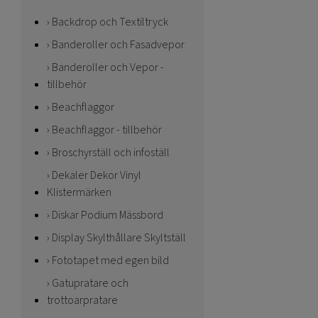
Backdrop och Textiltryck
Banderoller och Fasadvepor
Banderoller och Vepor -
tillbehör
Beachflaggor
Beachflaggor - tillbehör
Broschyrställ och infoställ
Dekaler Dekor Vinyl
Klistermärken
Diskar Podium Mässbord
Display Skylthållare Skyltställ
Fototapet med egen bild
Gatupratare och
trottoarpratare