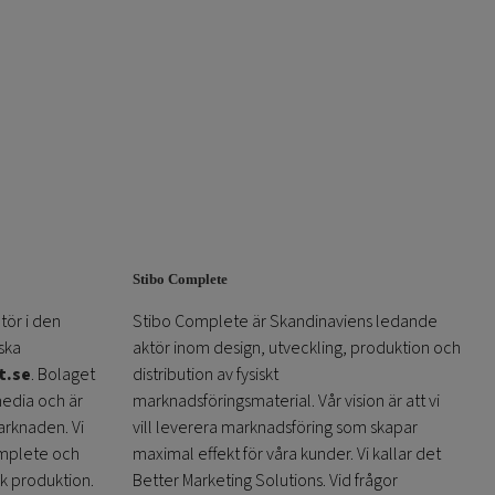
Stibo Complete
tör i den
Stibo Complete är Skandinaviens ledande
ska
aktör inom design, utveckling, produktion och
t.se
. Bolaget
distribution av fysiskt
media och är
marknadsföringsmaterial. Vår vision är att vi
arknaden. Vi
vill leverera marknadsföring som skapar
omplete och
maximal effekt för våra kunder. Vi kallar det
sk produktion.
Better Marketing Solutions. Vid frågor