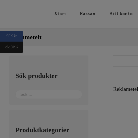
Fortsätt
till
Start
Kassan
Mitt konto
innehållet
SEK kr
Reklametelt
dk DKK
Sök produkter
Reklametel
Produktkategorier