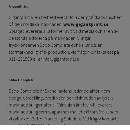
GigantPrint
Gigantprint är en helhetsleverantör i den grafiska branschen
på den nordiska marknaden.
www.gigantprint.se
.
Bolaget levererar alla former av tryckt media och är en av
de största aktörerna på marknaden. Vi ingår i
tryckkoncernen Stibo Complete och kallar oss en
stormarknad i grafisk produktion. Vid frågor kontakta oss på
011- 251500 eller
info@gigantprint.se
Stibo Complete
Stibo Complete är Skandinaviens ledande aktör inom
design, utveckling, produktion och distribution av fysiskt
marknadsföringsmaterial. Vår vision är att vi vill leverera
marknadsföring som skapar maximal effekt för våra kunder.
Vi kallar det Better Marketing Solutions. Vid frågor kontakta
oss på 011- 251500 eller
info@gigantprint.se