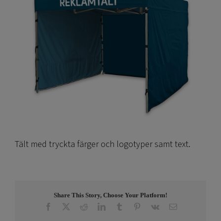
Tält med tryckta färger och logotyper samt text.
Share This Story, Choose Your Platform!
Facebook
X
Reddit
LinkedIn
Tumblr
Pinterest
Vk
E-
post