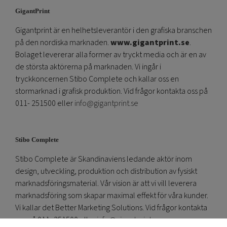
GigantPrint
Gigantprint är en helhetsleverantör i den grafiska branschen
på den nordiska marknaden.
www.gigantprint.se
.
Bolaget levererar alla former av tryckt media och är en av
de största aktörerna på marknaden. Vi ingår i
tryckkoncernen Stibo Complete och kallar oss en
stormarknad i grafisk produktion. Vid frågor kontakta oss på
011- 251500 eller
info@gigantprint.se
Stibo Complete
Stibo Complete är Skandinaviens ledande aktör inom
design, utveckling, produktion och distribution av fysiskt
marknadsföringsmaterial. Vår vision är att vi vill leverera
marknadsföring som skapar maximal effekt för våra kunder.
Vi kallar det Better Marketing Solutions. Vid frågor kontakta
oss på 011- 251500 eller
info@gigantprint.se