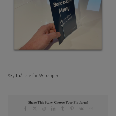
Skylthållare för A5 papper
Share This Story, Choose Your Platform!
Facebook
X
Reddit
LinkedIn
Tumblr
Pinterest
Vk
E-
post