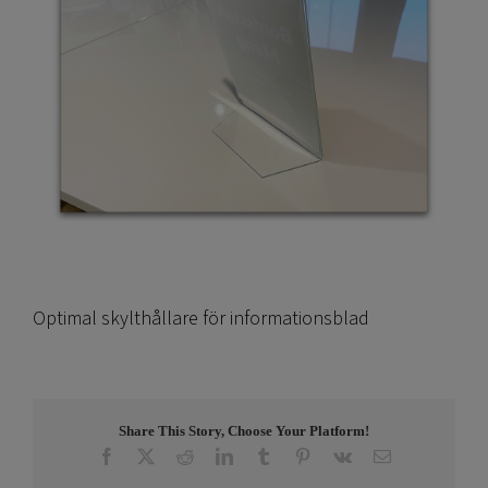
Optimal skylthållare för informationsblad
Share This Story, Choose Your Platform!
Facebook
X
Reddit
LinkedIn
Tumblr
Pinterest
Vk
E-
post