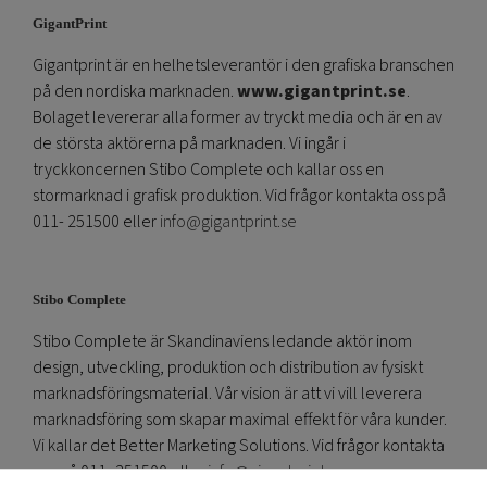
GigantPrint
Gigantprint är en helhetsleverantör i den grafiska branschen
på den nordiska marknaden.
www.gigantprint.se
.
Bolaget levererar alla former av tryckt media och är en av
de största aktörerna på marknaden. Vi ingår i
tryckkoncernen Stibo Complete och kallar oss en
stormarknad i grafisk produktion. Vid frågor kontakta oss på
011- 251500 eller
info@gigantprint.se
Stibo Complete
Stibo Complete är Skandinaviens ledande aktör inom
design, utveckling, produktion och distribution av fysiskt
marknadsföringsmaterial. Vår vision är att vi vill leverera
marknadsföring som skapar maximal effekt för våra kunder.
Vi kallar det Better Marketing Solutions. Vid frågor kontakta
oss på 011- 251500 eller
info@gigantprint.se