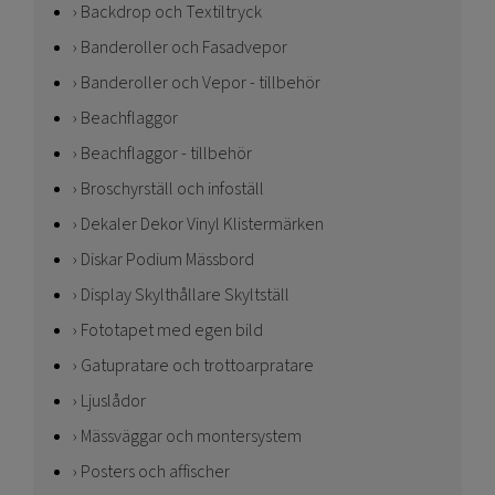
Backdrop och Textiltryck
Banderoller och Fasadvepor
Banderoller och Vepor - tillbehör
Beachflaggor
Beachflaggor - tillbehör
Broschyrställ och infoställ
Dekaler Dekor Vinyl Klistermärken
Diskar Podium Mässbord
Display Skylthållare Skyltställ
Fototapet med egen bild
Gatupratare och trottoarpratare
Ljuslådor
Mässväggar och montersystem
Posters och affischer