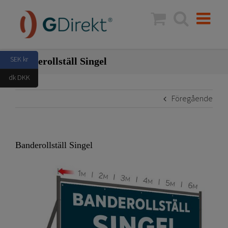
Fortsätt
till
innehållet
SEK kr
Banderollställ Singel
dk DKK
Föregående
Banderollställ Singel