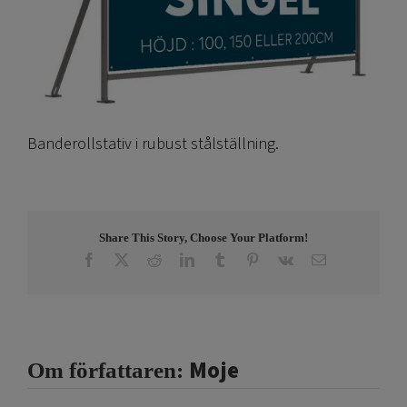
Banderollstativ i rubust stålställning.
Share This Story, Choose Your Platform!
Facebook
X
Reddit
LinkedIn
Tumblr
Pinterest
Vk
E-
post
Moje
Om författaren: