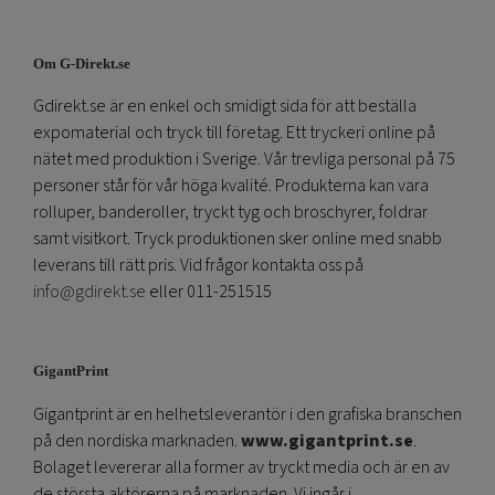
Om G-Direkt.se
Gdirekt.se är en enkel och smidigt sida för att beställa
expomaterial och tryck till företag. Ett tryckeri online på
nätet med produktion i Sverige. Vår trevliga personal på 75
personer står för vår höga kvalité. Produkterna kan vara
rolluper, banderoller, tryckt tyg och broschyrer, foldrar
samt visitkort. Tryck produktionen sker online med snabb
leverans till rätt pris. Vid frågor kontakta oss på
info@gdirekt.se
eller 011-251515
GigantPrint
Gigantprint är en helhetsleverantör i den grafiska branschen
på den nordiska marknaden.
www.gigantprint.se
.
Bolaget levererar alla former av tryckt media och är en av
de största aktörerna på marknaden. Vi ingår i