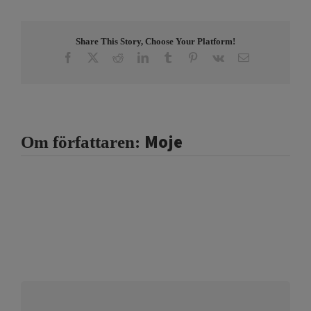
Share This Story, Choose Your Platform!
Facebook
X
Reddit
LinkedIn
Tumblr
Pinterest
Vk
E-
post
Moje
Om författaren: