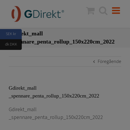
Fortsätt
till
innehållet
Gdirekt_mall
SEK kr
_spennare_penta_rollup_150x220cm_2022
dk DKK
Föregående
Gdirekt_mall
_spennare_penta_rollup_150x220cm_2022
Gdirekt_mall
_spennare_penta_rollup_150x220cm_2022