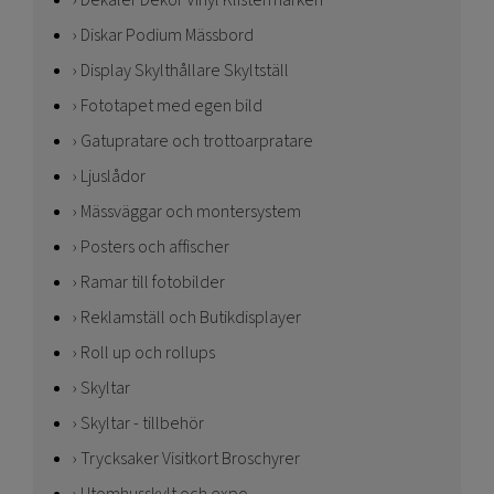
Dekaler Dekor Vinyl Klistermärken
Diskar Podium Mässbord
Display Skylthållare Skyltställ
Fototapet med egen bild
Gatupratare och trottoarpratare
Ljuslådor
Mässväggar och montersystem
Posters och affischer
Ramar till fotobilder
Reklamställ och Butikdisplayer
Roll up och rollups
Skyltar
Skyltar - tillbehör
Trycksaker Visitkort Broschyrer