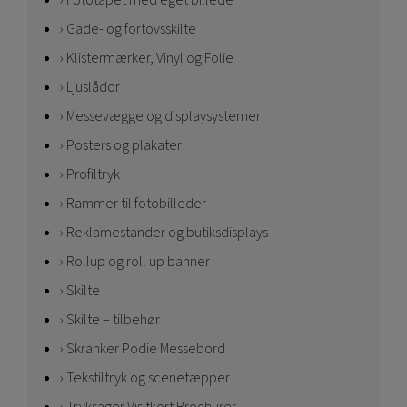
Fototapet med eget billede
Gade- og fortovsskilte
Klistermærker, Vinyl og Folie
Ljuslådor
Messevægge og displaysystemer
Posters og plakater
Profiltryk
Rammer til fotobilleder
Reklamestander og butiksdisplays
Rollup og roll up banner
Skilte
Skilte – tilbehør
Skranker Podie Messebord
Tekstiltryk og scenetæpper