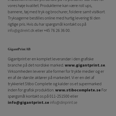
vores høje kvalitet. Produkterne kan være roll ups,
bannere, tøj med tryk og brochurer, foldere samt visitkort.
Tryksagerne bestilles online med hurtig levering til den
rigtige pris. Hvis du har spørgsmål kontakt os på
info@gdirekt.dk
eller +45 76 26 36 00.
GigantPrint AB
Gigantprint er en komplet leverandør i den grafiske
branche på det nordiske marked.
www.gigantprint.se
.
Virksomheden leverer alle former for trykte medier og er
en af ​​de største aktører på markedet. Vi er en del af
trykkeriet Stibo Complete og kalder os et supermarked
inden for grafisk produktion.
www.stibocomplete.se
For
spørgsmål kontakt os på 011-251500 eller
info@gigantprint.se
info@dinprint.se