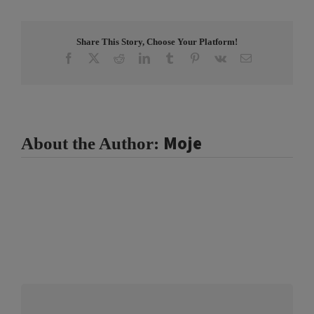
Share This Story, Choose Your Platform!
Facebook
X
Reddit
LinkedIn
Tumblr
Pinterest
Vk
Email
Moje
About the Author: