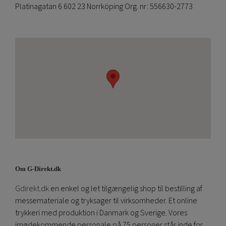
Platinagatan 6 602 23 Norrköping Org. nr: 556630-2773
Om G-Direkt.dk
Gdirekt.dk
en enkel og let tilgængelig shop til bestilling af
messemateriale og tryksager til virksomheder. Et online
trykkeri med produktion i Danmark og Sverige. Vores
imødekommende personale på 75 personer står inde for