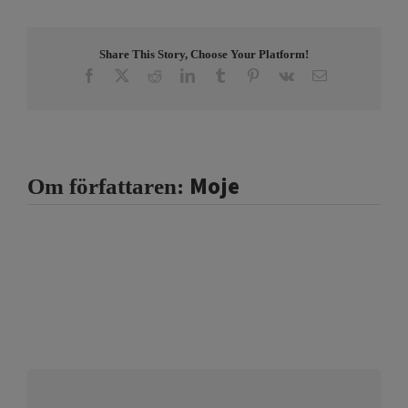
Share This Story, Choose Your Platform!
Facebook
X
Reddit
LinkedIn
Tumblr
Pinterest
Vk
E-
post
Moje
Om författaren: