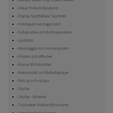
Dekaler Dekor Vinyl Klistermärken
Diskar Podium Mässbord
Display Skylthållare Skyltställ
Fototapet med egen bild
Gatupratare och trottoarpratare
Ljuslådor
Mässväggar och montersystem
Posters och affischer
Ramar till fotobilder
Reklamställ och Butikdisplayer
Roll up och rollups
Skyltar
Skyltar - tillbehör
Trycksaker Visitkort Broschyrer