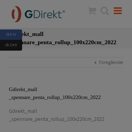
Fortsätt
till
innehållet
Gdirekt_mall
SEK kr
_spennare_penta_rollup_100x220cm_2022
dk DKK
Föregående
Gdirekt_mall
_spennare_penta_rollup_100x220cm_2022
Gdirekt_mall
_spennare_penta_rollup_100x220cm_2022