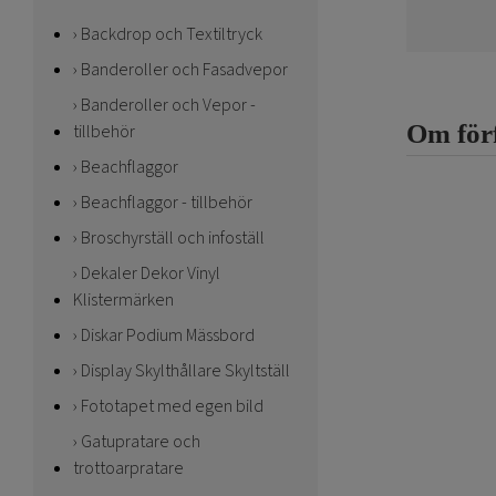
Backdrop och Textiltryck
Banderoller och Fasadvepor
Banderoller och Vepor -
Om för
tillbehör
Beachflaggor
Beachflaggor - tillbehör
Broschyrställ och infoställ
Dekaler Dekor Vinyl
Klistermärken
Diskar Podium Mässbord
Display Skylthållare Skyltställ
Fototapet med egen bild
Gatupratare och
trottoarpratare