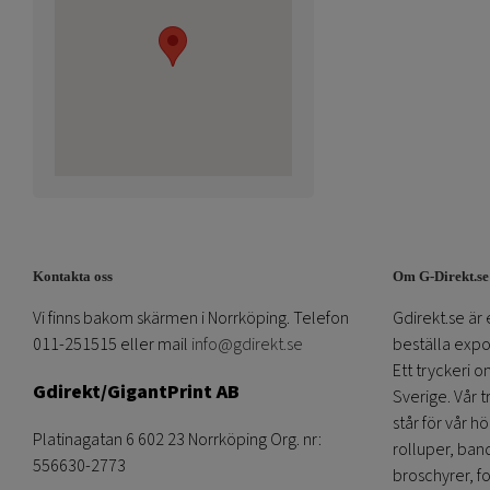
Kontakta oss
Om G-Direkt.se
Vi finns bakom skärmen i Norrköping. Telefon
Gdirekt.se är 
011-251515 eller mail
info@gdirekt.se
beställa expom
Ett tryckeri 
Gdirekt/GigantPrint AB
Sverige. Vår 
står för vår h
Platinagatan 6 602 23 Norrköping Org. nr:
rolluper, band
556630-2773
broschyrer, fo