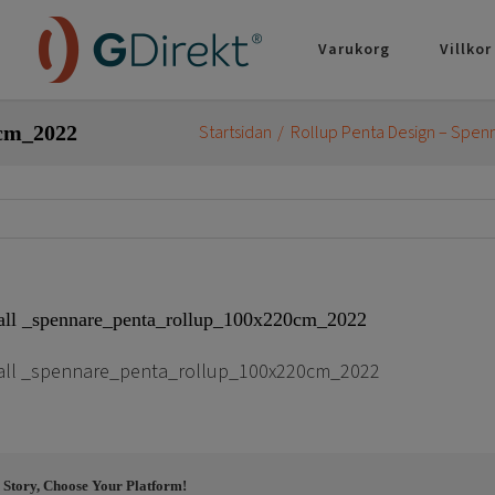
Varukorg
Villkor
0cm_2022
Startsidan
Rollup Penta Design – Spen
all _spennare_penta_rollup_100x220cm_2022
all _spennare_penta_rollup_100x220cm_2022
 Story, Choose Your Platform!