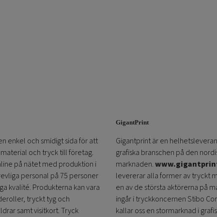
GigantPrint
en enkel och smidigt sida för att
Gigantprint är en helhetsleveran
aterial och tryck till företag.
grafiska branschen på den nordi
online på nätet med produktion i
marknaden.
www.gigantprin
trevliga personal på 75 personer
levererar alla former av tryckt 
öga kvalité. Produkterna kan vara
en av de största aktörerna på m
eroller, tryckt tyg och
ingår i tryckkoncernen Stibo C
ldrar samt visitkort. Tryck
kallar oss en stormarknad i grafi