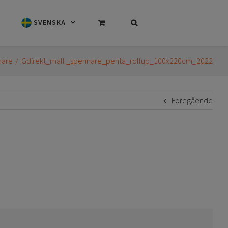
SVENSKA
nare
Gdirekt_mall _spennare_penta_rollup_100x220cm_2022
Föregående