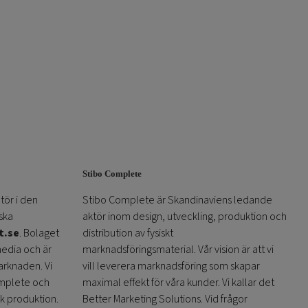
Stibo Complete
tör i den
Stibo Complete är Skandinaviens ledande
ska
aktör inom design, utveckling, produktion och
t.se
. Bolaget
distribution av fysiskt
media och är
marknadsföringsmaterial. Vår vision är att vi
arknaden. Vi
vill leverera marknadsföring som skapar
omplete och
maximal effekt för våra kunder. Vi kallar det
sk produktion.
Better Marketing Solutions. Vid frågor