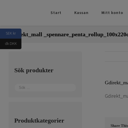
Fortsätt
till
Start
Kassan
Mitt konto
innehållet
SEK kr
Gdirekt_mall _spennare_penta_rollup_100x22
dk DKK
Sök produkter
Gdirekt_m
Gdirekt_m
Produktkategorier
Share This