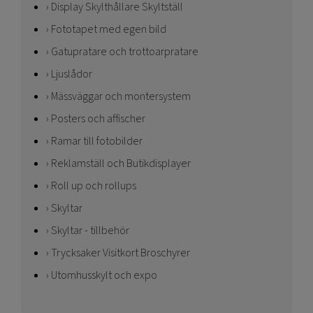
Display Skylthållare Skyltställ
Fototapet med egen bild
Gatupratare och trottoarpratare
Ljuslådor
Mässväggar och montersystem
Posters och affischer
Ramar till fotobilder
Reklamställ och Butikdisplayer
Roll up och rollups
Skyltar
Skyltar - tillbehör
Trycksaker Visitkort Broschyrer
Utomhusskylt och expo