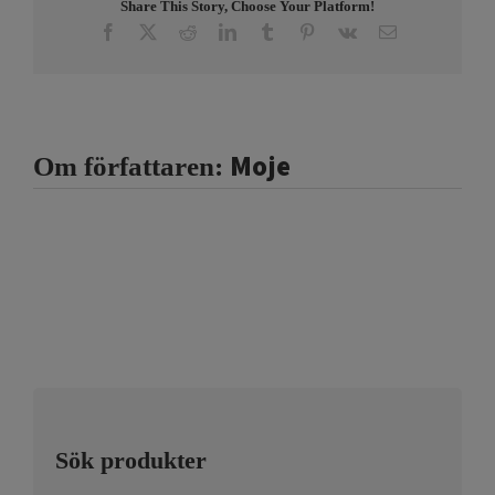
Share This Story, Choose Your Platform!
Facebook
X
Reddit
LinkedIn
Tumblr
Pinterest
Vk
E-
post
Moje
Om författaren:
Sök produkter