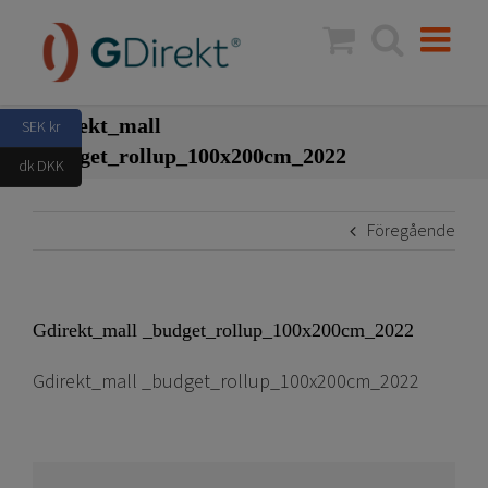
Fortsätt
till
innehållet
Gdirekt_mall
SEK kr
_budget_rollup_100x200cm_2022
dk DKK
Föregående
Gdirekt_mall _budget_rollup_100x200cm_2022
Gdirekt_mall _budget_rollup_100x200cm_2022