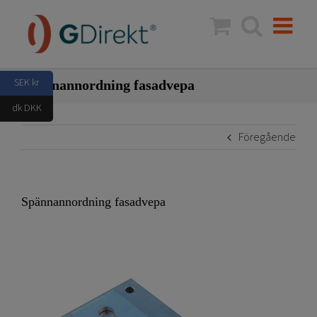
Fortsätt
till
innehållet
SEK kr
Spännannordning fasadvepa
dk DKK
Föregående
Spännannordning fasadvepa