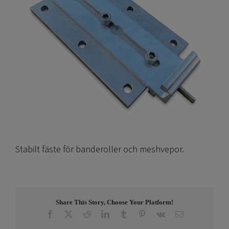
Stabilt fäste för banderoller och meshvepor.
Share This Story, Choose Your Platform!
Facebook
X
Reddit
LinkedIn
Tumblr
Pinterest
Vk
E-
post