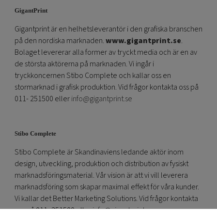
GigantPrint
Gigantprint är en helhetsleverantör i den grafiska branschen
på den nordiska marknaden.
www.gigantprint.se
.
Bolaget levererar alla former av tryckt media och är en av
de största aktörerna på marknaden. Vi ingår i
tryckkoncernen Stibo Complete och kallar oss en
stormarknad i grafisk produktion. Vid frågor kontakta oss på
011- 251500 eller
info@gigantprint.se
Stibo Complete
Stibo Complete är Skandinaviens ledande aktör inom
design, utveckling, produktion och distribution av fysiskt
marknadsföringsmaterial. Vår vision är att vi vill leverera
marknadsföring som skapar maximal effekt för våra kunder.
Vi kallar det Better Marketing Solutions. Vid frågor kontakta
oss på 011- 251500 eller
info@gigantprint.se