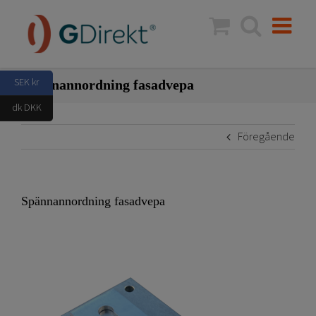
Fortsätt
till
innehållet
SEK kr
Spännannordning fasadvepa
dk DKK
Föregående
Spännannordning fasadvepa