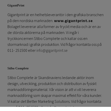
GigantPrint
Gigantprint är en helhetsleverantör i den grafiska branschen
på den nordiska marknaden.
www.gigantprint.se
.
Bolaget levererar alla former av tryckt media och är en av
de största aktörerna på marknaden. Vi ingår i
tryckkoncernen Stibo Complete och kallar oss en
stormarknad i grafisk produktion. Vid frågor kontakta oss på
011- 251500 eller
info@gigantprint.se
Stibo Complete
Stibo Complete är Skandinaviens ledande aktör inom
design, utveckling, produktion och distribution av fysiskt
marknadsföringsmaterial. Vår vision är att vi vill leverera
marknadsföring som skapar maximal effekt för våra kunder.
Vi kallar det Better Marketing Solutions. Vid frågor kontakta
oss på 011- 251500 eller
info@gigantprint.se