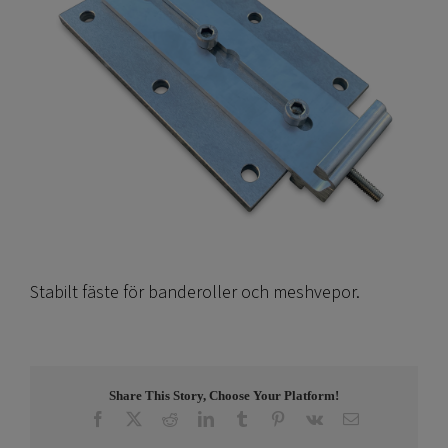
Stabilt fäste för banderoller och meshvepor.
Share This Story, Choose Your Platform!
Facebook
X
Reddit
LinkedIn
Tumblr
Pinterest
Vk
E-
post