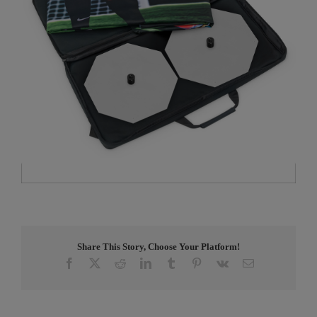
Share This Story, Choose Your Platform!
Facebook
X
Reddit
LinkedIn
Tumblr
Pinterest
Vk
E-
post