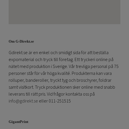
Om G-Direkt.se
Gdirekt.se är en enkel och smidigt sida för att beställa
expomaterial och tryck till företag. Ett tryckeri online på
nätet med produktion i Sverige. Vår trevliga personal på 75
personer står för vår höga kvalité. Produkterna kan vara
rolluper, banderoller, tryckt tyg och broschyrer, foldrar
samt visitkort. Tryck produktionen sker online med snabb
leverans till rätt pris. Vid frågor kontakta oss på
info@gdirekt.se
eller 011-251515
GigantPrint