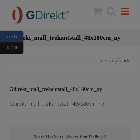
Fortsätt
till
innehållet
SEK kr
Gdirekt_mall_trekantstall_48x180cm_ny
dk DKK
Föregående
Gdirekt_mall_trekantstall_48x180cm_ny
Gdirekt_mall_trekantstall_48x180cm_ny
Share This Story, Choose Your Platform!