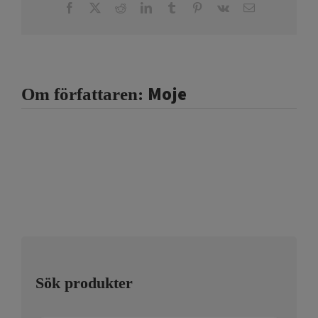
Facebook
X
Reddit
LinkedIn
Tumblr
Pinterest
Vk
E-
post
Moje
Om författaren:
Sök produkter