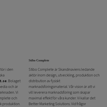
Stibo Complete
tör i den
Stibo Complete är Skandinaviens ledande
ska
aktör inom design, utveckling, produktion och
t.se
. Bolaget
distribution av fysiskt
media och är
marknadsföringsmaterial. Vår vision är att vi
arknaden. Vi
vill leverera marknadsföring som skapar
omplete och
maximal effekt för våra kunder. Vi kallar det
sk produktion.
Better Marketing Solutions. Vid frågor