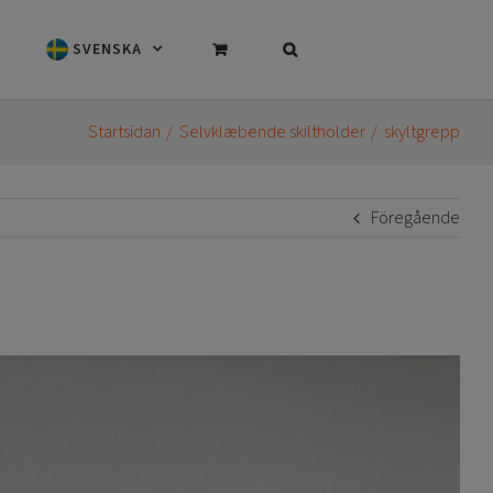
SVENSKA
Startsidan
Selvklæbende skiltholder
skyltgrepp
Föregående