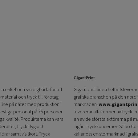
GigantPrint
en enkel och smidigt sida för att
Gigantprint är en helhetsleveran
aterial och tryck till företag.
grafiska branschen på den nordi
online på nätet med produktion i
marknaden.
www.gigantprin
trevliga personal på 75 personer
levererar alla former av tryckt 
öga kvalité. Produkterna kan vara
en av de största aktörerna på m
eroller, tryckt tyg och
ingår i tryckkoncernen Stibo C
ldrar samt visitkort. Tryck
kallar oss en stormarknad i grafi