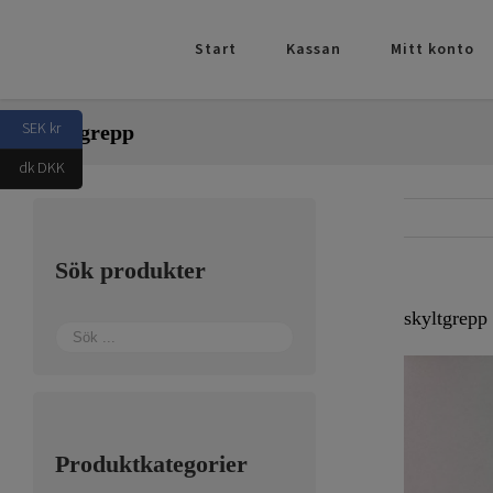
Fortsätt
till
Start
Kassan
Mitt konto
innehållet
SEK kr
skyltgrepp
dk DKK
Sök produkter
skyltgrepp
Produktkategorier