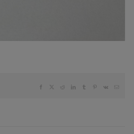
Facebook
X
Reddit
LinkedIn
Tumblr
Pinterest
Vk
E-
post