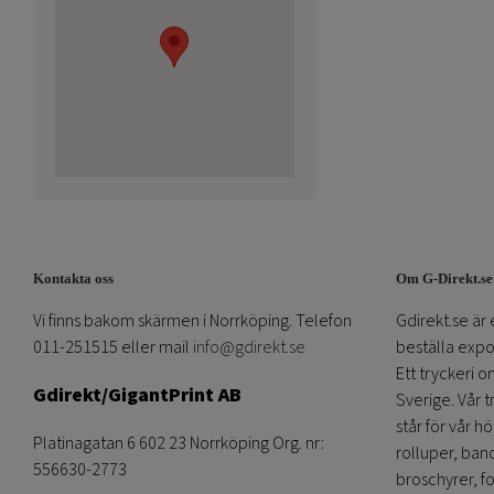
Kontakta oss
Om G-Direkt.se
Vi finns bakom skärmen i Norrköping. Telefon
Gdirekt.se är 
011-251515 eller mail
info@gdirekt.se
beställa expom
Ett tryckeri 
Gdirekt/GigantPrint AB
Sverige. Vår 
står för vår h
Platinagatan 6 602 23 Norrköping Org. nr:
rolluper, band
556630-2773
broschyrer, fo