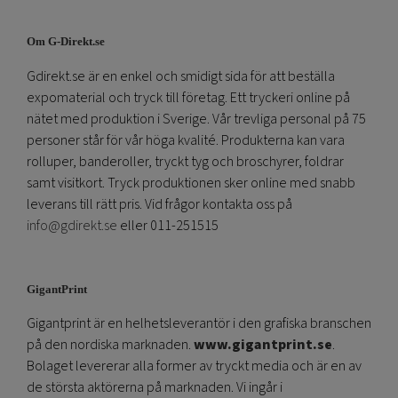
Om G-Direkt.se
Gdirekt.se är en enkel och smidigt sida för att beställa
expomaterial och tryck till företag. Ett tryckeri online på
nätet med produktion i Sverige. Vår trevliga personal på 75
personer står för vår höga kvalité. Produkterna kan vara
rolluper, banderoller, tryckt tyg och broschyrer, foldrar
samt visitkort. Tryck produktionen sker online med snabb
leverans till rätt pris. Vid frågor kontakta oss på
info@gdirekt.se
eller 011-251515
GigantPrint
Gigantprint är en helhetsleverantör i den grafiska branschen
på den nordiska marknaden.
www.gigantprint.se
.
Bolaget levererar alla former av tryckt media och är en av
de största aktörerna på marknaden. Vi ingår i