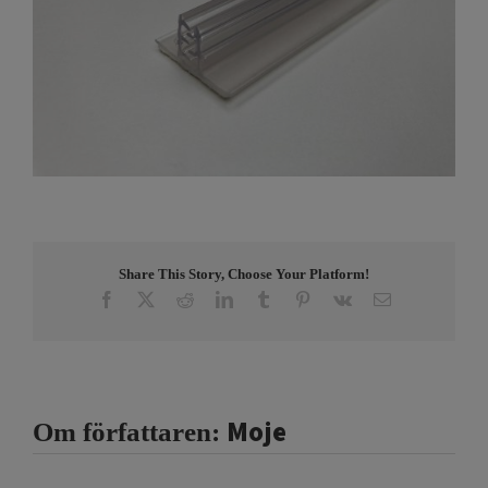
Share This Story, Choose Your Platform!
Facebook
X
Reddit
LinkedIn
Tumblr
Pinterest
Vk
E-
post
Moje
Om författaren: