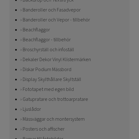
Backdrop och Textiltryck
Banderoller och Fasadvepor
Banderoller och Vepor - tillbehör
Beachflaggor
Beachflaggor - tillbehör
Broschyrställ och infoställ
Dekaler Dekor Vinyl Klistermärken
Diskar Podium Mässbord
Display Skylthållare Skyltställ
Fototapet med egen bild
Gatupratare och trottoarpratare
Ljuslådor
Mässväggar och montersystem
Posters och affischer