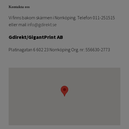
Kontakta oss
Vi finns bakom skärmen i Norrköping. Telefon 011-251515
eller mail
info@gdirekt.se
Gdirekt/GigantPrint AB
Platinagatan 6 602 23 Norrköping Org. nr: 556630-2773