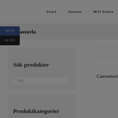
Fortsätt
till
Start
Kassan
Mitt konto
innehållet
SEK kr
Canvastavla
dk DKK
Sök produkter
Canvastavl
Produktkategorier