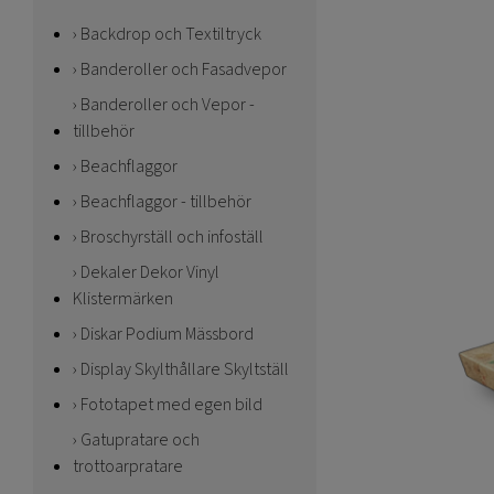
Backdrop och Textiltryck
Banderoller och Fasadvepor
Banderoller och Vepor -
tillbehör
Beachflaggor
Beachflaggor - tillbehör
Broschyrställ och infoställ
Dekaler Dekor Vinyl
Klistermärken
Diskar Podium Mässbord
Display Skylthållare Skyltställ
Fototapet med egen bild
Gatupratare och
trottoarpratare