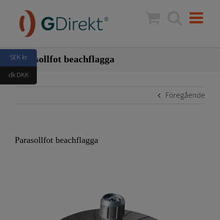
Fortsätt
till
innehållet
SEK kr
Parasollfot beachflagga
dk DKK
Föregående
Parasollfot beachflagga