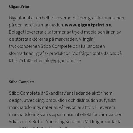
GigantPrint
Gigantprint är en helhetsleverantör i den grafiska branschen
på den nordiska marknaden.
www.gigantprint.se
.
Bolaget levererar alla former av tryckt media och är en av
de största aktörerna på marknaden. Vi ingår i
tryckkoncernen Stibo Complete och kallar oss en
stormarknad i grafisk produktion. Vid frågor kontakta oss på
011- 251500 eller
info@gigantprint.se
Stibo Complete
Stibo Complete är Skandinaviens ledande aktör inom
design, utveckling, produktion och distribution av fysiskt
marknadsföringsmaterial. Vår vision är att vi vill leverera
marknadsföring som skapar maximal effekt för våra kunder.
Vi kallar det Better Marketing Solutions. Vid frågor kontakta
oss på 011- 251500 eller
info@gigantprint.se