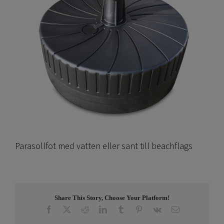
Parasollfot med vatten eller sant till beachflags
Share This Story, Choose Your Platform!
Facebook
X
Reddit
LinkedIn
Tumblr
Pinterest
Vk
E-
post