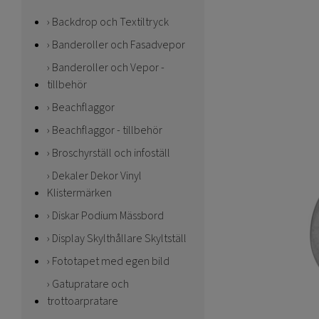
Backdrop och Textiltryck
Banderoller och Fasadvepor
Banderoller och Vepor -
tillbehör
Beachflaggor
Beachflaggor - tillbehör
Broschyrställ och infoställ
Dekaler Dekor Vinyl
Klistermärken
Diskar Podium Mässbord
Display Skylthållare Skyltställ
Fototapet med egen bild
Gatupratare och
trottoarpratare