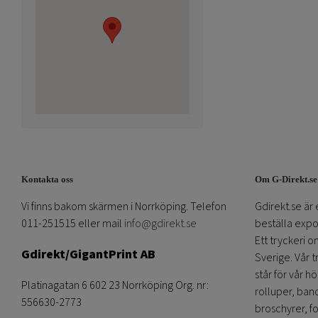
Kontakta oss
Om G-Direkt.se
Vi finns bakom skärmen i Norrköping. Telefon
Gdirekt.se är 
011-251515 eller mail
info@gdirekt.se
beställa expom
Ett tryckeri 
Gdirekt/GigantPrint AB
Sverige. Vår 
står för vår h
Platinagatan 6 602 23 Norrköping Org. nr:
rolluper, band
556630-2773
broschyrer, fo