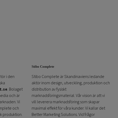
Stibo Complete
tör i den
Stibo Complete är Skandinaviens ledande
ska
aktör inom design, utveckling, produktion och
t.se
. Bolaget
distribution av fysiskt
media och är
marknadsföringsmaterial. Vår vision är att vi
arknaden. Vi
vill leverera marknadsföring som skapar
omplete och
maximal effekt för våra kunder. Vi kallar det
sk produktion.
Better Marketing Solutions. Vid frågor