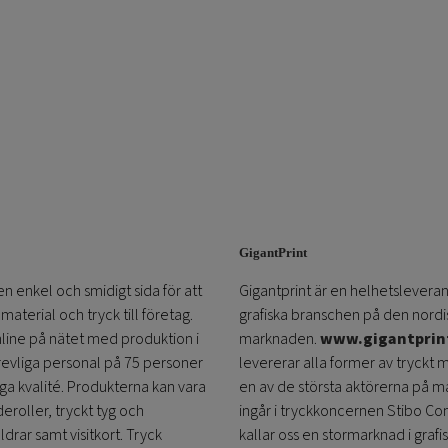
GigantPrint
en enkel och smidigt sida för att
Gigantprint är en helhetsleveran
aterial och tryck till företag.
grafiska branschen på den nordi
online på nätet med produktion i
marknaden.
www.gigantprin
trevliga personal på 75 personer
levererar alla former av tryckt 
öga kvalité. Produkterna kan vara
en av de största aktörerna på m
eroller, tryckt tyg och
ingår i tryckkoncernen Stibo C
ldrar samt visitkort. Tryck
kallar oss en stormarknad i grafi