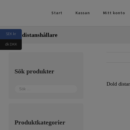
Fortsätt
till
Start
Kassan
Mitt konto
innehållet
SEK kr
Dold distanshållare
dk DKK
Sök produkter
Dold distan
Produktkategorier