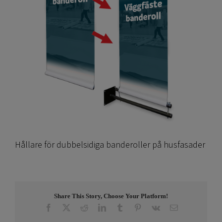
Hållare för dubbelsidiga banderoller på husfasader
Share This Story, Choose Your Platform!
Facebook
X
Reddit
LinkedIn
Tumblr
Pinterest
Vk
E-
post