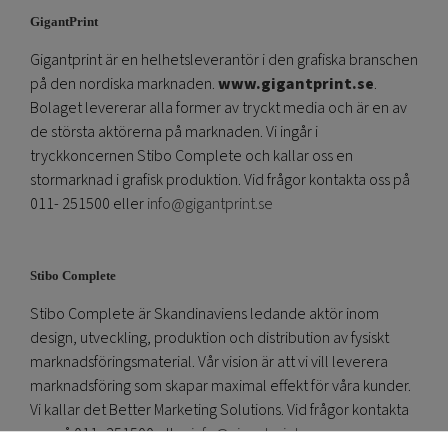
GigantPrint
Gigantprint är en helhetsleverantör i den grafiska branschen
på den nordiska marknaden.
www.gigantprint.se
.
Bolaget levererar alla former av tryckt media och är en av
de största aktörerna på marknaden. Vi ingår i
tryckkoncernen Stibo Complete och kallar oss en
stormarknad i grafisk produktion. Vid frågor kontakta oss på
011- 251500 eller
info@gigantprint.se
Stibo Complete
Stibo Complete är Skandinaviens ledande aktör inom
design, utveckling, produktion och distribution av fysiskt
marknadsföringsmaterial. Vår vision är att vi vill leverera
marknadsföring som skapar maximal effekt för våra kunder.
Vi kallar det Better Marketing Solutions. Vid frågor kontakta
oss på 011- 251500 eller
info@gigantprint.se