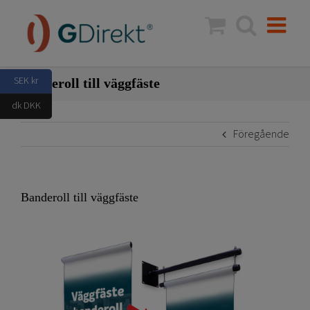
Fortsätt
till
innehållet
SEK kr
Banderoll till väggfäste
dk DKK
Föregående
Banderoll till väggfäste