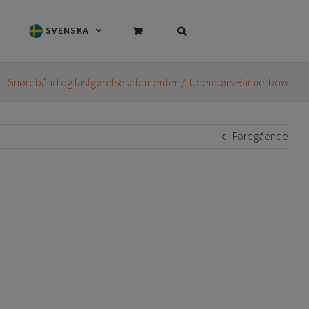
SVENSKA
– Snørebånd og fastgørelseselementer
Udendørs Bannerbow
Föregående