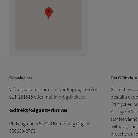
Kontakta oss
Om G-Direkt.se
Vi finns bakom skärmen i Norrköping. Telefon
Gdirekt.se är 
011-251515 eller mail
info@gdirekt.se
beställa expom
Ett tryckeri 
Gdirekt/GigantPrint AB
Sverige. Vår 
står för vår h
Platinagatan 6 602 23 Norrköping Org. nr:
rolluper, band
556630-2773
broschyrer, fo