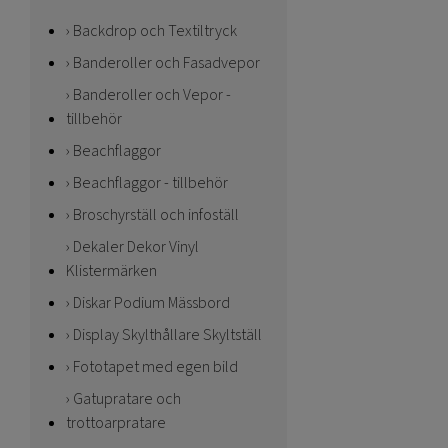
Backdrop och Textiltryck
Banderoller och Fasadvepor
Banderoller och Vepor -
tillbehör
Beachflaggor
Beachflaggor - tillbehör
Broschyrställ och infoställ
Dekaler Dekor Vinyl
Klistermärken
Diskar Podium Mässbord
Display Skylthållare Skyltställ
Fototapet med egen bild
Gatupratare och
trottoarpratare