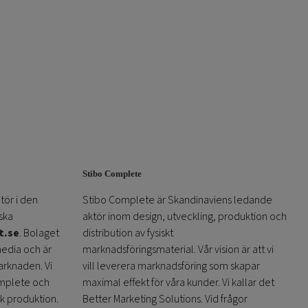
Stibo Complete
tör i den
Stibo Complete är Skandinaviens ledande
ska
aktör inom design, utveckling, produktion och
t.se
. Bolaget
distribution av fysiskt
media och är
marknadsföringsmaterial. Vår vision är att vi
arknaden. Vi
vill leverera marknadsföring som skapar
omplete och
maximal effekt för våra kunder. Vi kallar det
sk produktion.
Better Marketing Solutions. Vid frågor