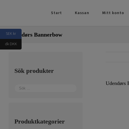
Fortsätt
till
Start
Kassan
Mitt konto
innehållet
SEK kr
Udendørs Bannerbow
dk DKK
Sök produkter
Udendørs 
Produktkategorier