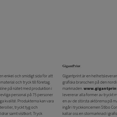
GigantPrint
en enkel och smidigt sida för att
Gigantprint är en helhetsleveran
aterial och tryck till företag.
grafiska branschen på den nordi
online på nätet med produktion i
marknaden.
www.gigantprin
trevliga personal på 75 personer
levererar alla former av tryckt 
öga kvalité. Produkterna kan vara
en av de största aktörerna på m
eroller, tryckt tyg och
ingår i tryckkoncernen Stibo C
ldrar samt visitkort. Tryck
kallar oss en stormarknad i grafi