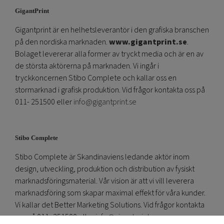
GigantPrint
Gigantprint är en helhetsleverantör i den grafiska branschen
på den nordiska marknaden.
www.gigantprint.se
.
Bolaget levererar alla former av tryckt media och är en av
de största aktörerna på marknaden. Vi ingår i
tryckkoncernen Stibo Complete och kallar oss en
stormarknad i grafisk produktion. Vid frågor kontakta oss på
011- 251500 eller
info@gigantprint.se
Stibo Complete
Stibo Complete är Skandinaviens ledande aktör inom
design, utveckling, produktion och distribution av fysiskt
marknadsföringsmaterial. Vår vision är att vi vill leverera
marknadsföring som skapar maximal effekt för våra kunder.
Vi kallar det Better Marketing Solutions. Vid frågor kontakta
oss på 011- 251500 eller
info@gigantprint.se