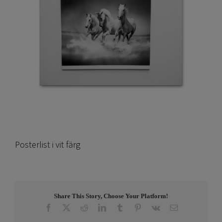
Posterlist i vit färg
Share This Story, Choose Your Platform!
Facebook
X
Reddit
LinkedIn
Tumblr
Pinterest
Vk
E-
post