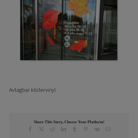
Avtagbar klistervinyl
Share This Story, Choose Your Platform!
Facebook
X
Reddit
LinkedIn
Tumblr
Pinterest
Vk
E-
post