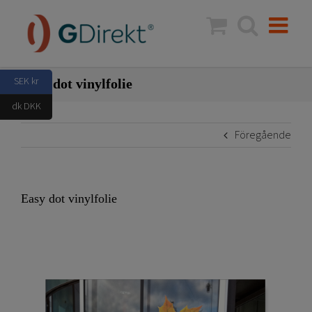
Fortsätt
till
innehållet
SEK kr
Easy dot vinylfolie
dk DKK
Föregående
Easy dot vinylfolie