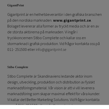
GigantPrint
Gigantprint är en helhetsleverantör i den grafiska branschen
på den nordiska marknaden.
www.gigantprint.se
.
Bolaget levererar alla former av tryckt media och är en av
de största aktörerna på marknaden. Vi ingår i
tryckkoncernen Stibo Complete och kallar oss en
stormarknad i grafisk produktion. Vid frågor kontakta oss på
011- 251500 eller
info@gigantprint.se
Stibo Complete
Stibo Complete är Skandinaviens ledande aktör inom
design, utveckling, produktion och distribution av fysiskt
marknadsföringsmaterial. Vår vision är att vi vill leverera
marknadsföring som skapar maximal effekt för våra kunder.
Vi kallar det Better Marketing Solutions. Vid frågor kontakta
oss på 011- 251500 eller
info@gigantprint.se