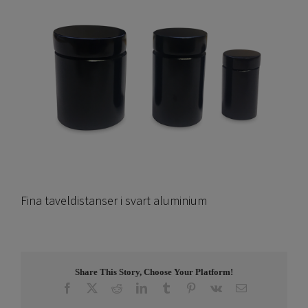
Fina taveldistanser i svart aluminium
Share This Story, Choose Your Platform!
Facebook
X
Reddit
LinkedIn
Tumblr
Pinterest
Vk
E-
post