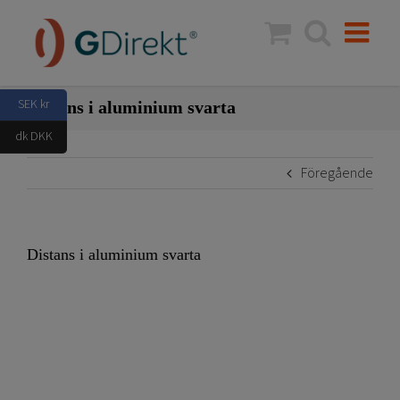
Fortsätt
till
innehållet
SEK kr
Distans i aluminium svarta
dk DKK
Föregående
Distans i aluminium svarta