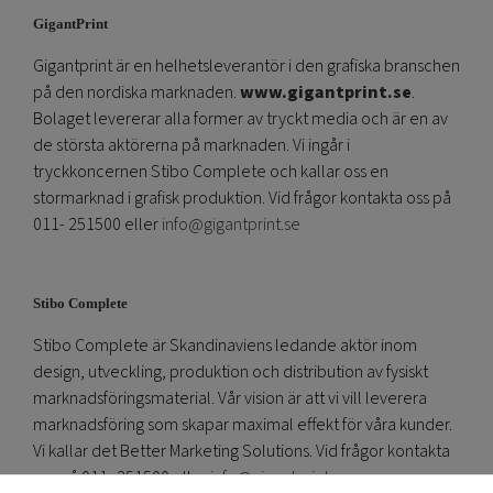
GigantPrint
Gigantprint är en helhetsleverantör i den grafiska branschen
på den nordiska marknaden.
www.gigantprint.se
.
Bolaget levererar alla former av tryckt media och är en av
de största aktörerna på marknaden. Vi ingår i
tryckkoncernen Stibo Complete och kallar oss en
stormarknad i grafisk produktion. Vid frågor kontakta oss på
011- 251500 eller
info@gigantprint.se
Stibo Complete
Stibo Complete är Skandinaviens ledande aktör inom
design, utveckling, produktion och distribution av fysiskt
marknadsföringsmaterial. Vår vision är att vi vill leverera
marknadsföring som skapar maximal effekt för våra kunder.
Vi kallar det Better Marketing Solutions. Vid frågor kontakta
oss på 011- 251500 eller
info@gigantprint.se