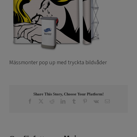
Mässmonter pop up med tryckta bildvåder
Share This Story, Choose Your Platform!
Facebook
X
Reddit
LinkedIn
Tumblr
Pinterest
Vk
E-
post