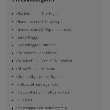
Backdrop och Textiltryck
Banderoller och Fasadvepor
Banderoller och Vepor - tillbehör
Beachflaggor
Beachflaggor - tillbehör
Broschyrställ och infoställ
Dekaler Dekor Vinyl Klistermärken
Diskar Podium Mässbord
Display Skylthållare Skyltställ
Fototapet med egen bild
Gatupratare och trottoarpratare
Ljuslådor
Mässväggar och montersystem