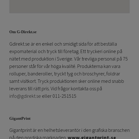
Om G-Direkt.se
Gdirekt.se är en enkel och smidigt sida för att beställa
expomaterial och tryck till företag. Ett tryckeri online på
nätet med produktion i Sverige. Vår trevliga personal på 75
personer står för vår höga kvalité. Produkterna kan vara
rolluper, banderoller, tryckt tyg och broschyrer, foldrar
samt visitkort. Tryck produktionen sker online med snabb
leverans till rätt pris. Vid frågor kontakta oss på
info@gdirekt.se
eller 011-251515
GigantPrint
Gigantprint är en helhetsleverantör i den grafiska branschen
på den nordiska marknaden.
www.gigantprint.se
.