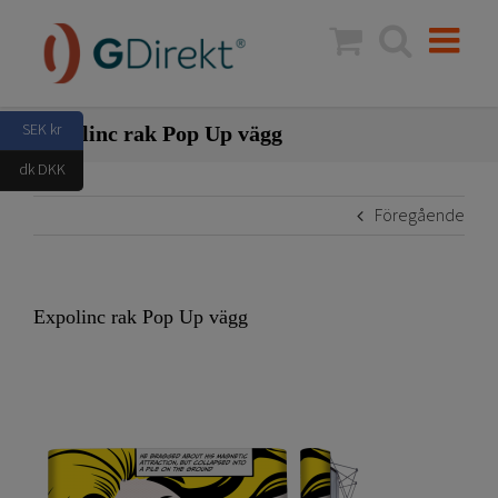
Fortsätt
till
innehållet
SEK kr
Expolinc rak Pop Up vägg
dk DKK
Föregående
Expolinc rak Pop Up vägg