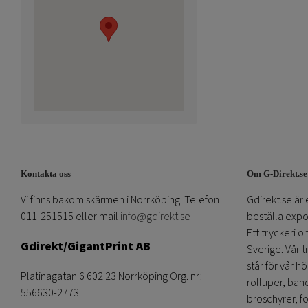
Kontakta oss
Om G-Direkt.se
Vi finns bakom skärmen i Norrköping. Telefon
Gdirekt.se är 
011-251515 eller mail
info@gdirekt.se
beställa expom
Ett tryckeri 
Gdirekt/GigantPrint AB
Sverige. Vår 
står för vår h
Platinagatan 6 602 23 Norrköping Org. nr:
rolluper, band
556630-2773
broschyrer, fo