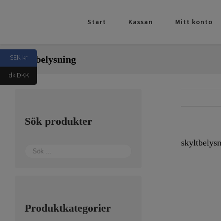
Fortsätt
till
Start
Kassan
Mitt konto
innehållet
SEK kr
skyltbelysning
dk DKK
Sök produkter
skyltbelys
Produktkategorier