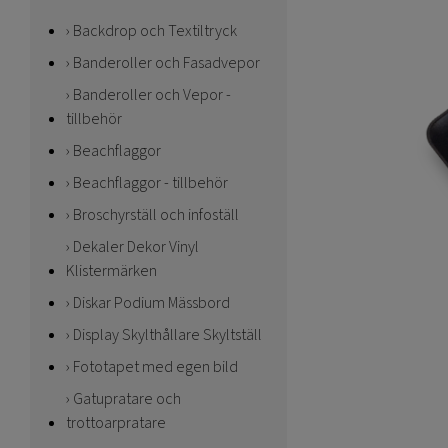
Backdrop och Textiltryck
Banderoller och Fasadvepor
Banderoller och Vepor -
tillbehör
Beachflaggor
Beachflaggor - tillbehör
Broschyrställ och infoställ
Dekaler Dekor Vinyl
Klistermärken
Diskar Podium Mässbord
Display Skylthållare Skyltställ
Fototapet med egen bild
Gatupratare och
trottoarpratare