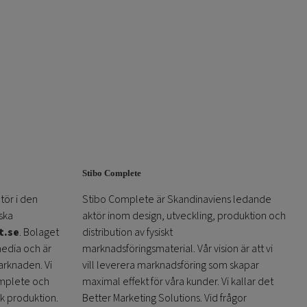
Stibo Complete
tör i den
Stibo Complete är Skandinaviens ledande
ska
aktör inom design, utveckling, produktion och
t.se
. Bolaget
distribution av fysiskt
media och är
marknadsföringsmaterial. Vår vision är att vi
arknaden. Vi
vill leverera marknadsföring som skapar
omplete och
maximal effekt för våra kunder. Vi kallar det
sk produktion.
Better Marketing Solutions. Vid frågor