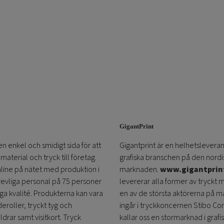
GigantPrint
en enkel och smidigt sida för att
Gigantprint är en helhetsleveran
aterial och tryck till företag.
grafiska branschen på den nordi
online på nätet med produktion i
marknaden.
www.gigantprin
trevliga personal på 75 personer
levererar alla former av tryckt 
öga kvalité. Produkterna kan vara
en av de största aktörerna på m
eroller, tryckt tyg och
ingår i tryckkoncernen Stibo C
ldrar samt visitkort. Tryck
kallar oss en stormarknad i grafi