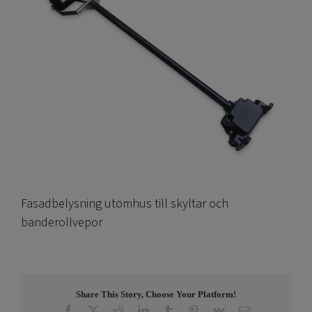
Fasadbelysning utomhus till skyltar och
banderollvepor
Share This Story, Choose Your Platform!
Facebook
X
Reddit
LinkedIn
Tumblr
Pinterest
Vk
E-