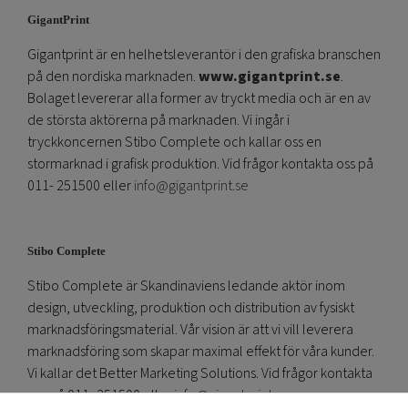
GigantPrint
Gigantprint är en helhetsleverantör i den grafiska branschen
på den nordiska marknaden.
www.gigantprint.se
.
Bolaget levererar alla former av tryckt media och är en av
de största aktörerna på marknaden. Vi ingår i
tryckkoncernen Stibo Complete och kallar oss en
stormarknad i grafisk produktion. Vid frågor kontakta oss på
011- 251500 eller
info@gigantprint.se
Stibo Complete
Stibo Complete är Skandinaviens ledande aktör inom
design, utveckling, produktion och distribution av fysiskt
marknadsföringsmaterial. Vår vision är att vi vill leverera
marknadsföring som skapar maximal effekt för våra kunder.
Vi kallar det Better Marketing Solutions. Vid frågor kontakta
oss på 011- 251500 eller
info@gigantprint.se