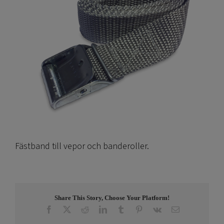
Fästband till vepor och banderoller.
Share This Story, Choose Your Platform!
Facebook
X
Reddit
LinkedIn
Tumblr
Pinterest
Vk
E-
post